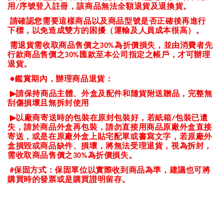
用
序號登入註冊，該商品無法全額退貨及退換貨。
/
請確認您需要這樣商品以及商品型號是否正確後再進行
下標，以免造成雙方的困擾（運輸及人員成本很高）。
需退貨需收取商品售價之
為折價損失，並由消費者先
30%
行款商品售價之
匯款至本公司指定之帳戶，才可辦理
30%
退貨。
鑑賞期內，辦理商品退貨：
●
▶
請保持商品主體、外盒及配件和隨貨附送贈品，完整無
刮傷損壞且無拆封使用
▶
以廠商寄送時的包裝在原封包裝好，若紙箱
包裝已遺
/
失，請於商品外盒再包裝，請勿直接用商品原廠外盒直接
寄送，或是在原廠外盒上貼宅配單或書寫文字，若原廠外
盒損毀或商品缺件、損壞，將無法受理退貨，視為拆封，
需收取商品售價之
為折價損失。
30%
保固方式：保固單位以實際收到商品為準，建議也可將
#
購買時的發票或是購買證明留存。