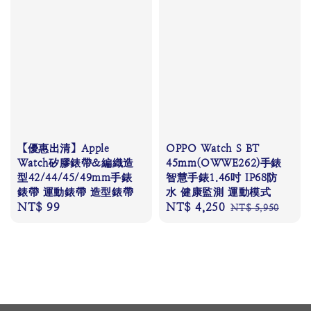
【優惠出清】Apple
OPPO Watch S BT
Watch矽膠錶帶&編織造
45mm(OWWE262)手錶
型42/44/45/49mm手錶
智慧手錶1.46吋 IP68防
錶帶 運動錶帶 造型錶帶
水 健康監測 運動模式
Regular
NT$ 99
Sale
NT$ 4,250
Regular
NT$ 5,950
price
price
price