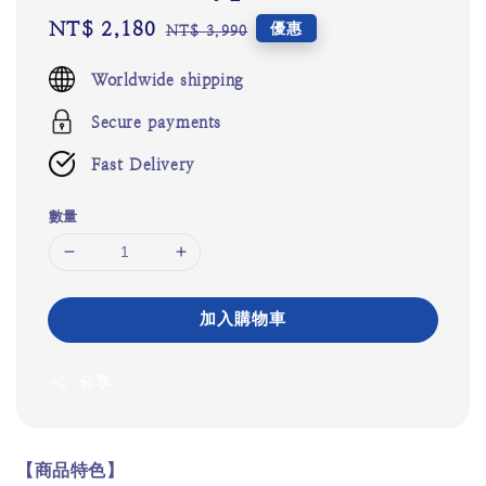
Sale
NT$ 2,180
Regular
優惠
NT$ 3,990
price
price
Worldwide shipping
Secure payments
Fast Delivery
數量
加入購物車
分享
【商品特色】