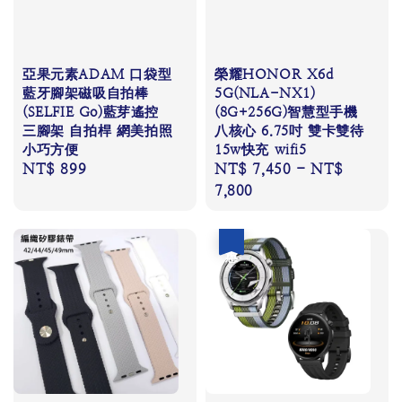
亞果元素ADAM 口袋型
榮耀HONOR X6d
藍牙腳架磁吸自拍棒
5G(NLA-NX1)
(SELFIE Go)藍芽遙控
(8G+256G)智慧型手機
三腳架 自拍桿 網美拍照
八核心 6.75吋 雙卡雙待
小巧方便
15w快充 wifi5
Regular
NT$ 899
Regular
NT$ 7,450
-
NT$
price
price
7,800
優惠