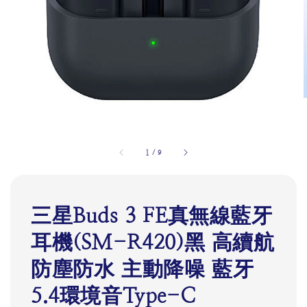
1
/
9
三星Buds 3 FE真無線藍牙
耳機(SM-R420)黑 高續航
防塵防水 主動降噪 藍牙
5.4環境音Type-C