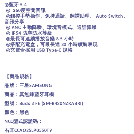
◎
藍牙
5.4
◎
度空間音訊
360
◎
觸控手勢操作、免持通話、翻譯助理、
、
Auto Switch
音訊分享
◎
主動降噪、環境音模式、通話降噪
ANC
◎
防塵防水等級
IP54
◎
最長可連續播放音樂
小時
8.5
◎
搭配充電盒，可最長達
小時續航表現
30
◎
充電盒採用
規格
USB Type-C
【商品規格】
品牌：三星
SAMSUNG
商品：真無線藍牙耳機
型號：
Buds 3 FE (SM-R420NZKABRI)
顏色：黑色
型式認證碼：
NCC
右耳
CCAO25LP0550T9