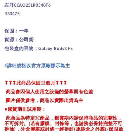
左耳
CCAO25LP0540T6
R33475
保固：一年
貨源：公司貨
包裝盒內容物：
Galaxy Buds3 FE
詳細規格以官方原廠標示為主
#
❢❢❢
此商品保固
個月
❢❢❢
12
商品會因個人使用之設備的螢幕而有色差
圖片僅供參考，商品以實際出貨為主
鑑賞期非試用期：
●
此商品為特定
產品，鑑賞期內請保持商品的完整性，
3C
不可拆封。
若有膠膜、封條等，也請務必保持完整不可
(
拆除
，外盒膠膜或封條一經拆封
原裝盒之外膜
保固啟
)
(
)/