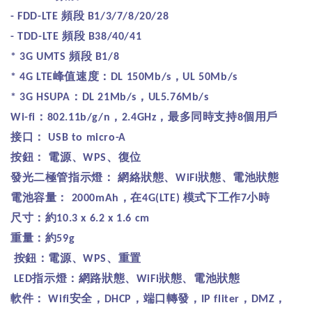
頻段
- FDD-LTE
B1/3/7/8/20/28
頻段
- TDD-LTE
B38/40/41
頻段
* 3G UMTS
B1/8
峰值速度：
，
* 4G LTE
DL 150Mb/s
UL 50Mb/s
：
，
* 3G HSUPA
DL 21Mb/s
UL5.76Mb/s
：
，
，最多同時支持
個用戶
Wi-fi
802.11b/g/n
2.4GHz
8
接口：
USB to micro-A
按鈕：
電源、
、復位
WPS
發光二極管指示燈：
網絡狀態、
狀態、電池狀態
WiFi
電池容量：
，在
模式下工作
小時
2000mAh
4G(LTE)
7
尺寸：約
10.3 x 6.2 x 1.6 cm
重量：約
59g
按鈕：電源、
、重置
WPS
指示燈：網路狀態、
狀態、電池狀態
LED
WiFi
軟件：
安全，
，端口轉發，
，
，
Wifi
DHCP
IP fliter
DMZ