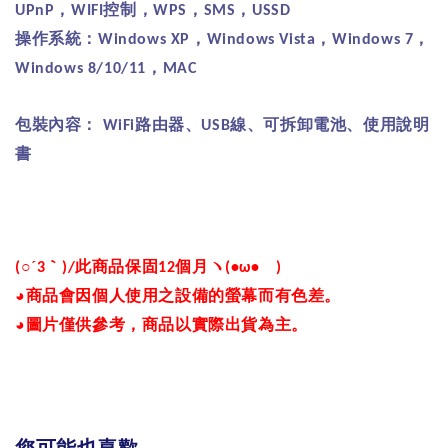
，
控制，
，
，
UPnP
WIFI
WPS
SMS
USSD
操作系統：
，
，
，
Windows XP
Windows Vista
Windows 7
，
Windows 8/10/11
MAC
包裝內容：
路由器、
線、可拆卸電池、使用說明
WiFi
USB
書
○´
｀
此商品保固
個月ヽ
ゞ
(
3
)/
12
(•
ω
•
)
◕
商品會因個人使用之設備的螢幕而有色差。
◕
圖片僅供參考，商品以實際出貨為主。