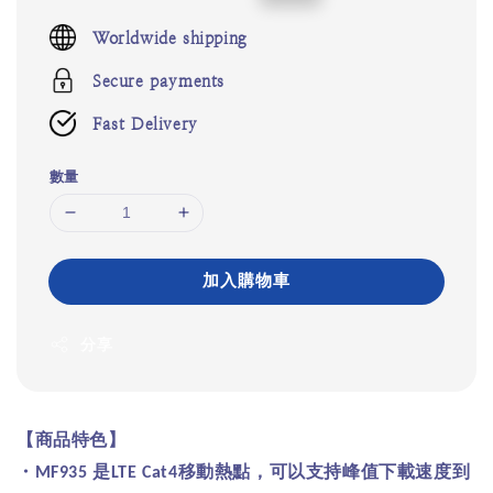
price
price
Worldwide shipping
Secure payments
Fast Delivery
數量
加入購物車
分享
【商品特色】
・
是
移動熱點，可以支持峰值下載速度到
MF935
LTE Cat4