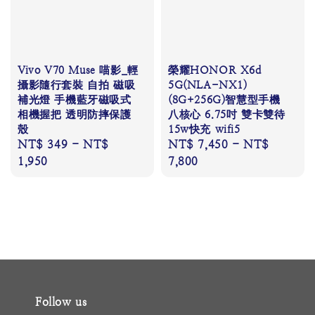
Vivo V70 Muse 喵影_輕
榮耀HONOR X6d
攝影隨行套裝 自拍 磁吸
5G(NLA-NX1)
補光燈 手機藍牙磁吸式
(8G+256G)智慧型手機
相機握把 透明防摔保護
八核心 6.75吋 雙卡雙待
殼
15w快充 wifi5
Regular
NT$ 349
-
NT$
Regular
NT$ 7,450
-
NT$
price
1,950
price
7,800
Follow us