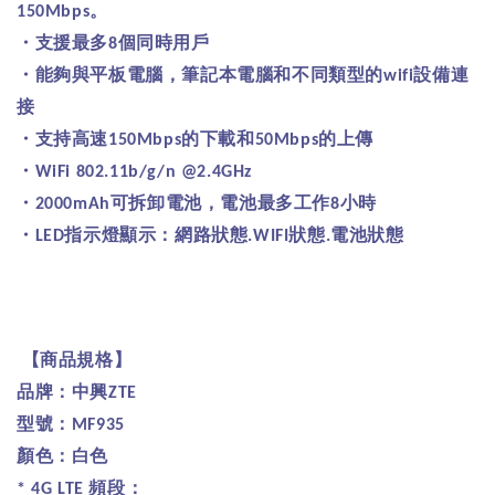
。
150Mbps
・支援最多
個同時用戶
8
・能夠與平板電腦，筆記本電腦和不同類型的
設備連
wifi
接
・支持高速
的下載和
的上傳
150Mbps
50Mbps
・
WiFi 802.11b/g/n @2.4GHz
・
可拆卸電池，電池最多工作
小時
2000mAh
8
・
指示燈顯示：網路狀態
狀態
電池狀態
LED
.WIFI
.
【商品規格】
品牌：中興
ZTE
型號：
MF935
顏色：白色
頻段：
* 4G LTE