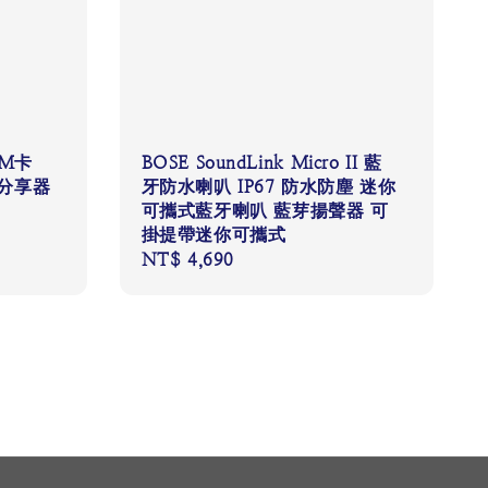
IM卡
BOSE SoundLink Micro II 藍
卡分享器
牙防水喇叭 IP67 防水防塵 迷你
可攜式藍牙喇叭 藍芽揚聲器 可
掛提帶迷你可攜式
Regular
NT$ 4,690
price