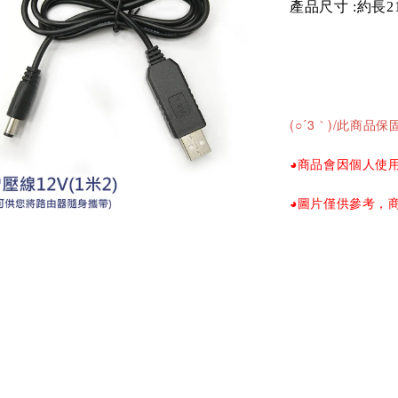
產品尺寸
:
約長
2
(○´3｀)/
此商品保固1
◕商品會因個人使
◕圖片僅供參考，