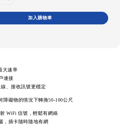
加入購物車
最大速率
戶連接
天線、接收訊號更穩定
何障礙物的情況下轉換
50-100
公尺
發射
WiFi
信號，輕鬆有網絡
惱，插卡隨時隨地有網