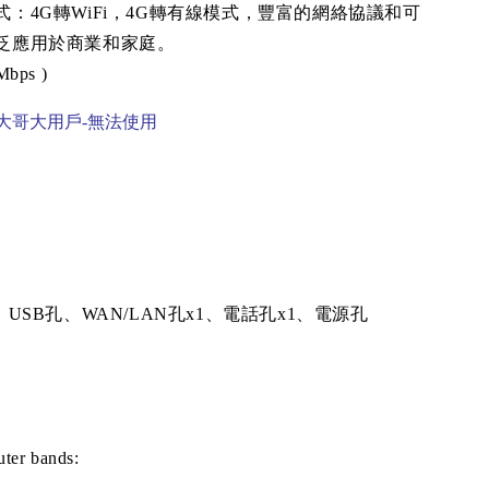
式：
4G
轉
WiFi
，
4G
轉有線模式，豐富的網絡協議和可
泛應用於商業和家庭。
Mbps )
大哥大用戶-無法使用
、
USB
孔、
WAN/LAN
孔
x1
、電話孔
x1
、電源孔
er bands: