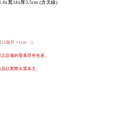
1.6x
寬
14x
厚
3.5cm (
含天線
)
2個月ヽ(•ω•ゞ)
用之設備的螢幕而有色差。
商品以實際出貨為主。