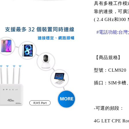
具有多種工作模
靠的連接，可廣
( 2.4 GHz
和
300 
#電話功能:台灣
【商品規格】
型號：
CLM920
插口：
SIM
卡槽
-
可選的頻段：
4G LET CPE Rout