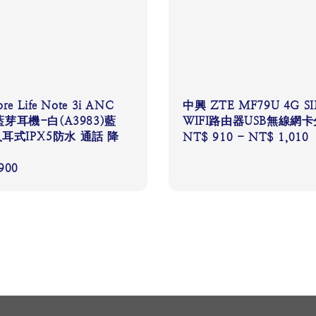
re Life Note 3i ANC
中興 ZTE MF79U 4G S
芽耳機-白(A3983)藍
WIFI路由器USB無線網
 入耳式IPX5防水 通話 降
Regular
NT$ 910
-
NT$ 1,010
price
900