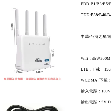
FDD:B1/B3/B5/
TDD:B38/B40/B
中華
/
台灣之星
/
Wifi
：高達
300M
LTE :
下載：
150
WCDMA :
下載
輸入電壓：
100V
輸出電壓：
5V 