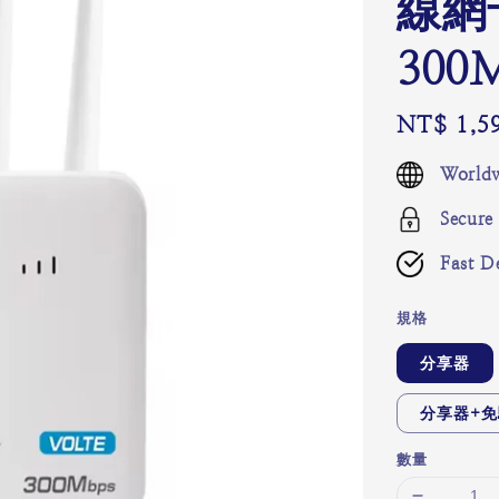
線網
300
Regular
NT$ 1,5
price
Worldw
Secure
Fast De
規格
分享器
分享器+免
數量