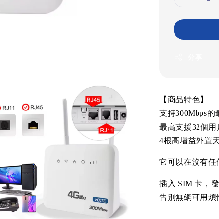
分享
【商品特色】
支持
300Mbps
的
最高支援
32
個用
4
根高增益外置
它可以在沒有任
插入
SIM
卡，
告別無網可用煩