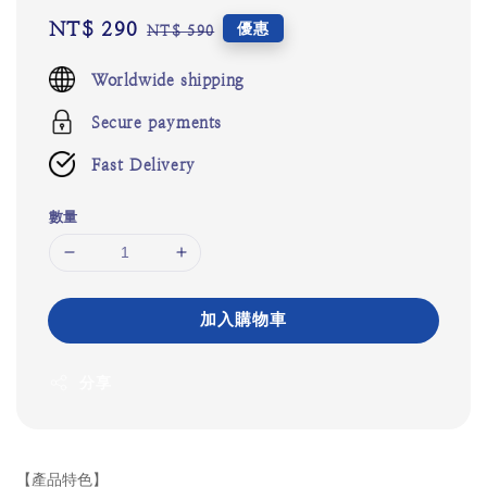
Sale
NT$ 290
Regular
優惠
NT$ 590
price
price
Worldwide shipping
Secure payments
Fast Delivery
數量
加入購物車
分享
【產品特色】