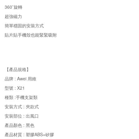
360˚旋轉
超強磁力
簡單穩固的安裝方式
貼片貼手機殼也能緊緊吸附
【產品規格】
品牌 : Awei 用維
型號 : X21
種類 :手機支架類
安裝方式 : 夾款式
安裝部位 : 出風口
產品顏色 : 黑色
產品材質 : 塑膠ABS+矽膠