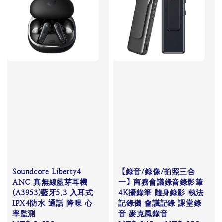
Soundcore Liberty4
【錄音/錄像/拍照三合
ANC 真無線藍芽耳機
一】商務會議錄音錄影筆
(A3953)藍牙5.3 入耳式
4K攝錄筆 隨身錄影 執法
IPX4防水 通話 降噪 心
記錄儀 會議記錄 課堂錄
率監測
音 麥克風錄音