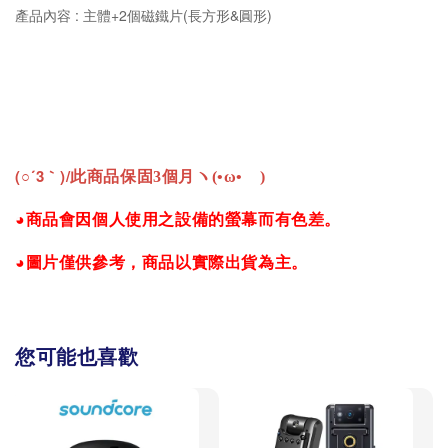
產品內容 : 主體+2個磁鐵片(長方形&圓形)
(○´3｀)/
此商品保固3個月ヽ(•ω•ゞ)
◕商品會因個人使用之設備的螢幕而有色差。
◕圖片僅供參考，商品以實際出貨為主。
您可能也喜歡