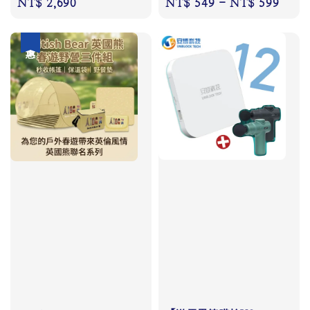
Regular
NT$ 2,690
Regular
NT$ 549
-
NT$ 599
price
price
優惠