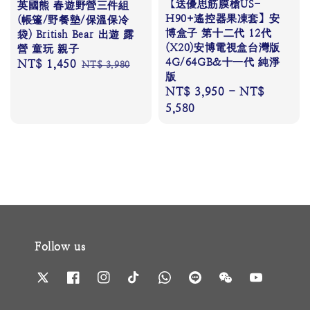
【送優思筋膜槍US-
英國熊 春遊野營三件組
H90+遙控器果凍套】安
(帳篷/野餐墊/保溫保冷
博盒子 第十二代 12代
袋) British Bear 出遊 露
(X20)安博電視盒台灣版
營 童玩 親子
4G/64GB&十一代 純淨
Sale
NT$ 1,450
Regular
NT$ 3,980
版
price
price
Regular
NT$ 3,950
-
NT$
price
5,580
Follow us