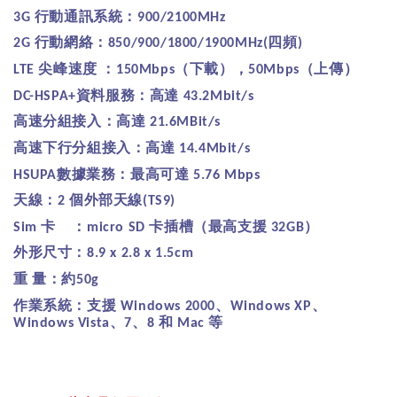
行動通訊系統：
3G
900/2100MHz
行動網絡：
四頻
2G
850/900/1800/1900MHz(
)
尖峰速度
：
（下載），
（上傳）
LTE
150Mbps
50Mbps
資料服務：高達
DC-HSPA+
43.2Mbit/s
高速分組接入：高達
21.6MBit/s
高速下行分組接入：高達
14.4Mbit/s
數據業務：最高可達
HSUPA
5.76 Mbps
天線：
個外部天線
2
(TS9)
卡
：
卡插槽（最高支援
）
Sim
micro SD
32GB
外形尺寸：
8.9 x 2.8 x 1.5cm
重
量：約
50g
作業系統：支援
、
、
Windows 2000
Windows XP
、
、
和
等
Windows Vista
7
8
Mac