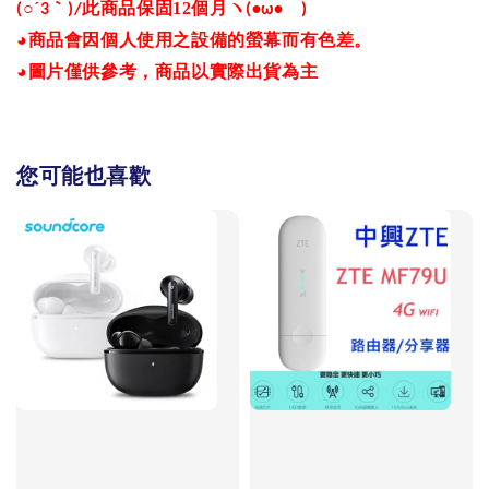
○´
｀
此商品保固12
個月ヽ
ゞ
(
3
)/
(•
ω
•
)
◕
商品會因個人使用之設備的螢幕而有色差。
◕
圖片僅供參考，商品以實際出貨為主
您可能也喜歡