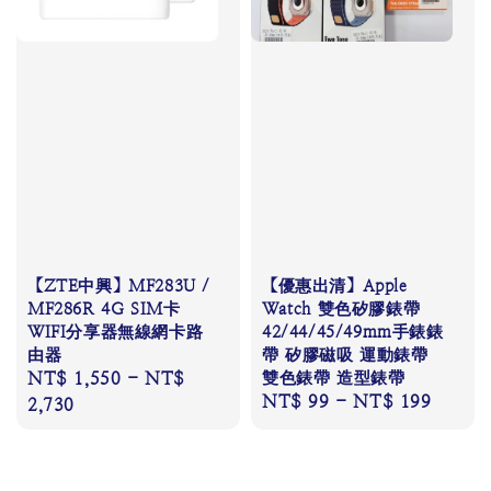
【ZTE中興】MF283U /
【優惠出清】Apple
MF286R 4G SIM卡
Watch 雙色矽膠錶帶
WIFI分享器無線網卡路
42/44/45/49mm手錶錶
由器
帶 矽膠磁吸 運動錶帶
Regular
NT$ 1,550
-
NT$
雙色錶帶 造型錶帶
Regular
NT$ 99
-
NT$ 199
price
2,730
price