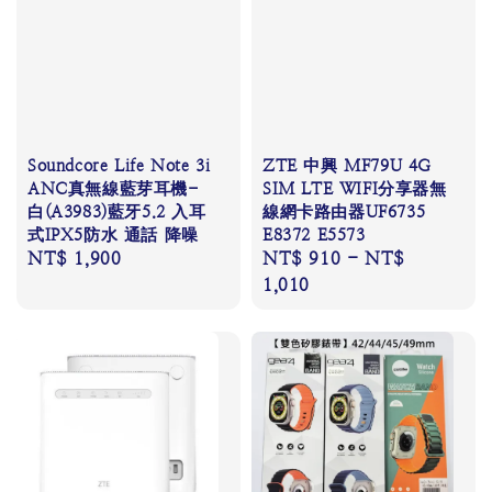
Soundcore Life Note 3i
ZTE 中興 MF79U 4G
ANC真無線藍芽耳機-
SIM LTE WIFI分享器無
白(A3983)藍牙5.2 入耳
線網卡路由器UF6735
式IPX5防水 通話 降噪
E8372 E5573
Regular
NT$ 1,900
Regular
NT$ 910
-
NT$
price
price
1,010