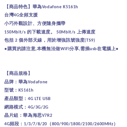
【商品特色】華為
Vodafone K5161h
台灣
全頻支援
4G
小巧外觀設計、方便隨身攜帶
的下載速度。
上傳速度
150Mbit/s
50Mbit/s
包括
個外部天線，用於增強訊號強度
2
(TS9)
●購買的請注意
本機無法做
分享
需插
在電腦上●
,
WiFi
,
usb
【商品規格】
品牌：華為
Vodafone
型號：
K5161h
產品類型：
4G LTE USB
網路模式：
4G/3G/2G
晶片組：華為海思
V7R2
頻段：
（
）
4G
1/3/7/8/20
800/900/1800/2100/2600MHz