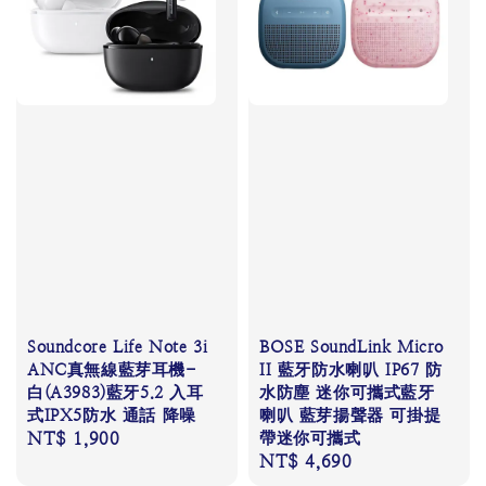
Soundcore Life Note 3i
BOSE SoundLink Micro
ANC真無線藍芽耳機-
II 藍牙防水喇叭 IP67 防
白(A3983)藍牙5.2 入耳
水防塵 迷你可攜式藍牙
式IPX5防水 通話 降噪
喇叭 藍芽揚聲器 可掛提
Regular
NT$ 1,900
帶迷你可攜式
Regular
NT$ 4,690
price