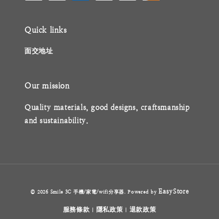
Quick links
面交地址
Our mission
Quality materials, good designs, craftsmanship
and sustainability.
EasyStore
© 2026 Smile 3C 手機/家電/wifi分享器. Powered by
服務條款
隱私政策
退款政策
|
|