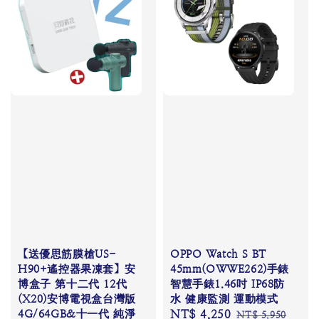
【送優思筋膜槍US-
OPPO Watch S BT
H90+遙控器果凍套】安
45mm(OWWE262)手錶
博盒子 第十二代 12代
智慧手錶1.46吋 IP68防
(X20)安博電視盒台灣版
水 健康監測 運動模式
4G/64GB&十一代 純淨
Sale
NT$ 4,250
Regular
NT$ 5,950