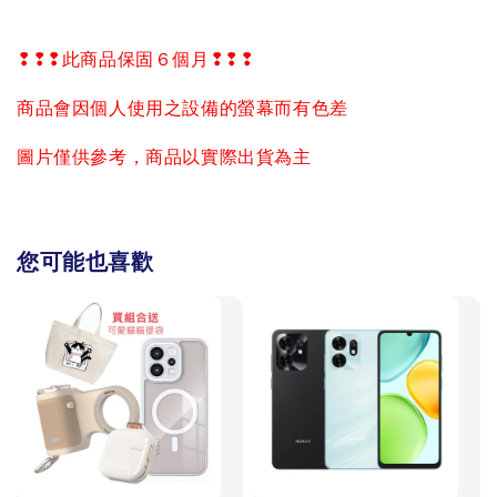
❢❢❢
此商品保固６個月
❢❢❢
商品會因個人使用之設備的螢幕而有色差
圖片僅供參考，商品以實際出貨為主
您可能也喜歡