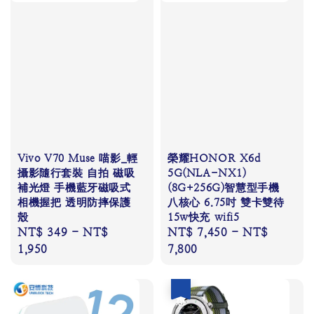
Vivo V70 Muse 喵影_輕
榮耀HONOR X6d
攝影隨行套裝 自拍 磁吸
5G(NLA-NX1)
補光燈 手機藍牙磁吸式
(8G+256G)智慧型手機
相機握把 透明防摔保護
八核心 6.75吋 雙卡雙待
殼
15w快充 wifi5
Regular
NT$ 349
-
NT$
Regular
NT$ 7,450
-
NT$
price
1,950
price
7,800
優惠