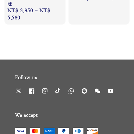
版
price
price
Regular
NT$ 3,950
-
NT$
price
5,580
Follow us
We accept