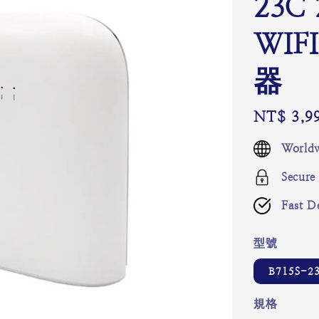
23C 
WI
器
Regular
NT$ 3,9
price
Worldw
Secure
Fast De
型號
B715S-
規格