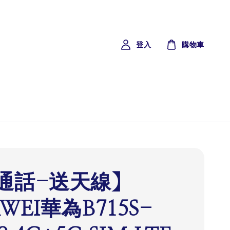
登入
購物車
通話-送天線】
WEI華為B715S-