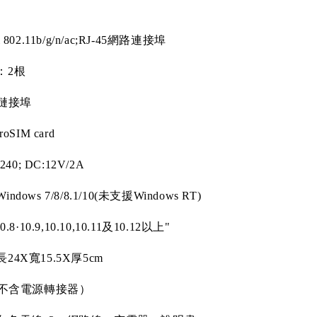
 802.11b/g/n/ac;RJ-45
網路連接埠
：
2
根
鏈接埠
roSIM card
240; DC:12V/2A
Windows 7/8/8.1/10(
未支援
Windows RT)
0.8
·
10.9,10.10,10.11
及
10.12
以上
"
長
24X
寬
15.5X
厚
5cm
不含電源轉接器）