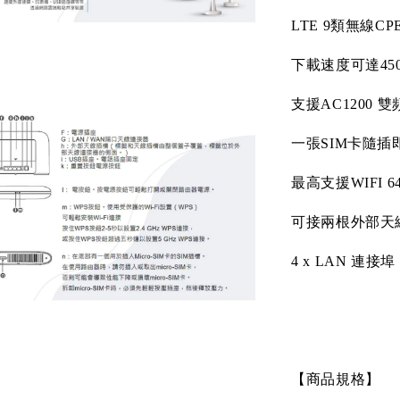
LTE 9
類無線
CP
下載速度可達
45
支援
AC1200
雙
一張
SIM
卡隨插
最高支援
WIFI 6
可接兩根外部天
4 x LAN
連接埠
【商品規格】