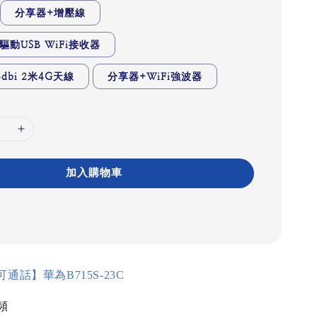
分享器+增壓線
驅動USB WiFi接收器
dbi 2米4G天線
分享器+WiFi強波器
加入購物車
可通話】華為
B715S-23C
頻