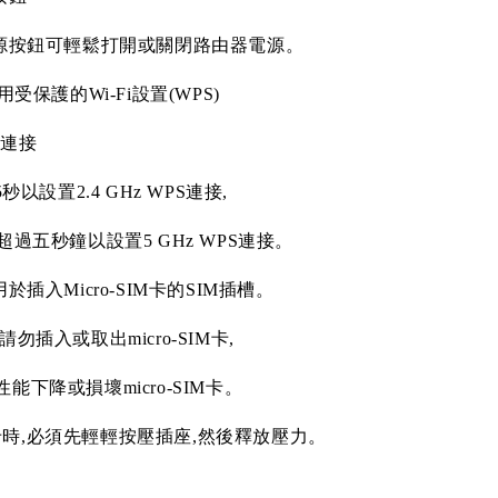
源按鈕可輕鬆打開或關閉路由器電源。
用受保護的
Wi-Fi
設置
(WPS)
i
連接
5
秒以設置
2.4 GHz WPS
連接
,
超過五秒鐘以設置
5 GHz WPS
連接。
用於插入
Micro-SIM
卡的
SIM
插槽。
請勿插入或取出
micro-SIM
卡
,
性能下降或損壞
micro-SIM
卡。
卡時
,
必須先輕輕按壓插座
,
然後釋放壓力。