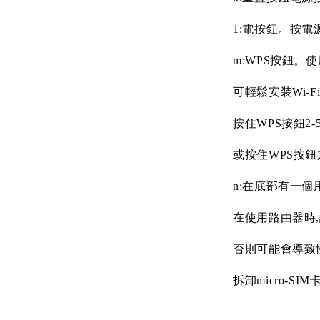
1:
電按鈕。按電
m:WPS
按鈕。使
可輕鬆安装
Wi-F
按住
WPS
按鈕
2-
或按住
WPS
按鈕
n:
在底部有一個
在使用路由器時
,
否則可能會導致
拆卸
micro-SIM