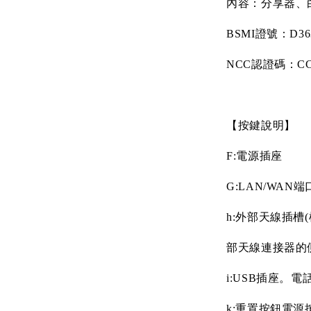
內容：分享器、
BSMI
證號：
D36
NCC
認證碼：
C
【按鍵說明】
F:
電源插座
G:LAN/WAN
端
h:
外部天線插槽
(
部天線連接器的
i:USB
插座。電
k:
重置按鈕電源