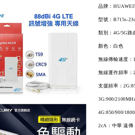
品牌：
HUAWEI
型號：
B715s-23
類別：
4G/5G
路
顏色：白色
無線傳輸速度：
無線運作頻率：
支援頻率：
2G:8
3G:900/2100MH
4G:850/900/180
2cA
：中華
遠傳