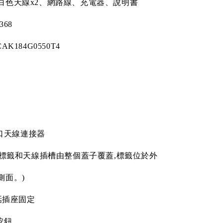
白色天線
x2
、網路線、充電器、說明書
368
CAK184G0550T4
口天線連接器
標籤和天線插槽由整個蓋子覆蓋
,
標籤位於外
側面。
)
話插座固定
按鈕