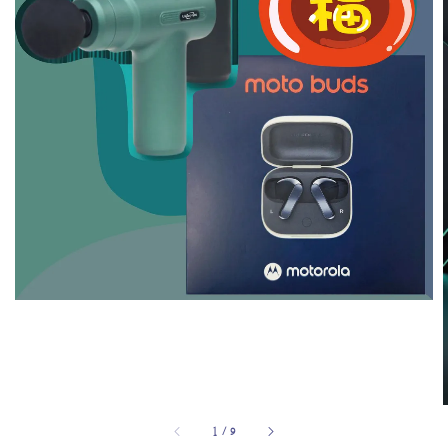
1
/
9