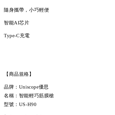
隨身攜帶，小巧輕便
智能
AI
芯片
Type-C
充電
【商品規格】
品牌：
Uniscope
優思
名稱：智能輕巧筋膜槍
型號：
US-H90