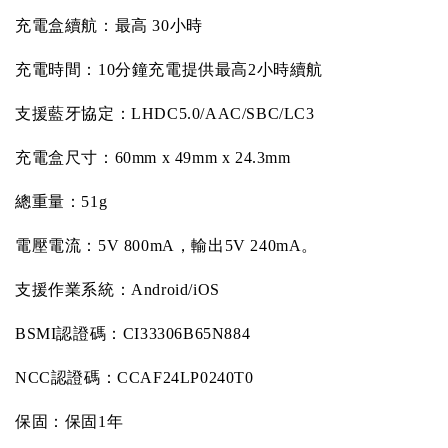
充電盒續航：最高
30
小時
充電時間：
10
分鐘充電提供最高
2
小時續航
支援藍牙協定：
LHDC5.0/AAC/SBC/LC3
充電盒尺寸：
60mm x 49mm x 24.3mm
總重量：
51g
電壓電流：
5V 800mA
，輸出
5V 240mA
。
支援作業系統：
Android/iOS
BSMI
認證碼：
CI33306B65N884
NCC
認證碼：
CCAF24LP0240T0
保固：保固
1
年