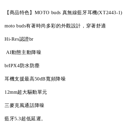
【商品特色】MOTO buds 真無線藍牙耳機(XT2443-1)
moto buds
有著時尚多彩的外觀設計，穿著舒適
Hi-Res
認證
br
AI
動態主動降噪
brIPX4
防水防塵
耳機支援最高
50dB
寬頻降噪
12mm
超大驅動單元
三麥克風通話降噪
藍牙
5.3
超低延遲。