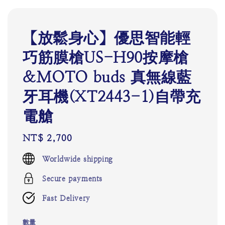
【放鬆身心】優思智能輕
巧筋膜槍US-H90按摩槍
&MOTO buds 真無線藍
牙耳機(XT2443-1)自帶充
電艙
Regular
NT$ 2,700
price
Worldwide shipping
Secure payments
Fast Delivery
數量