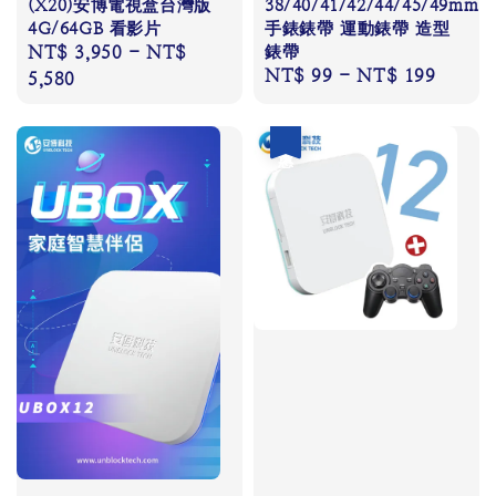
(X20)安博電視盒台灣版
38/40/41/42/44/45/49mm
4G/64GB 看影片
手錶錶帶 運動錶帶 造型
Regular
NT$ 3,950
-
NT$
錶帶
Regular
NT$ 99
-
NT$ 199
price
5,580
price
優惠