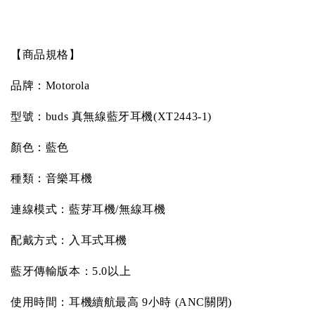
【商品規格】
品牌：
Motorola
型號：
buds
真無線藍牙耳機
(XT2443-1)
顏色：藍色
種類：音樂耳機
連線模式：藍芽耳機
/
無線耳機
配戴方式：入耳式耳機
藍牙傳輸版本：
5.0
以上
使用時間：耳機續航最高
9
小時
(ANC
關閉
)