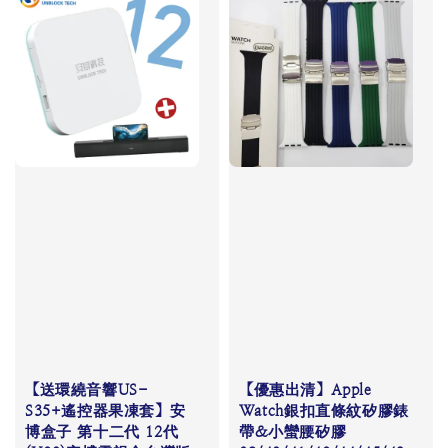
【送環繞音響US-
【優惠出清】Apple
S35+遙控器果凍套】安
Watch銀扣直條紋矽膠錶
博盒子 第十二代 12代
帶&小蠻腰矽膠