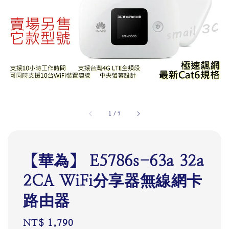
1
/
7
【華為】 E5786s-63a 32a
2CA WiFi分享器無線網卡
路由器
Regular
NT$ 1,790