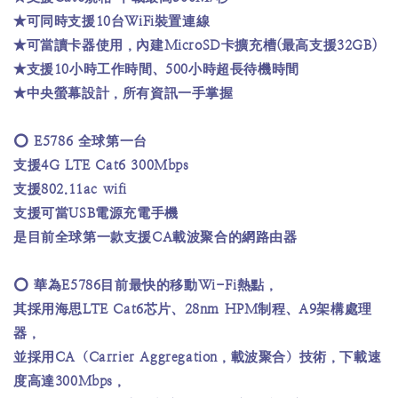
★可同時支援10台WiFi裝置連線
★可當讀卡器使用，內建MicroSD卡擴充槽(最高支援32GB)
★支援10小時工作時間、500小時超長待機時間
★中央螢幕設計，所有資訊一手掌握
⭕️ E5786 全球第一台
支援4G LTE Cat6 300Mbps
支援802.11ac wifi
支援可當USB電源充電手機
是目前全球第一款支援CA載波聚合的網路由器
⭕️ 華為E5786目前最快的移動Wi-Fi熱點，
其採用海思LTE Cat6芯片、28nm HPM制程、A9架構處理
器，
並採用CA（Carrier Aggregation，載波聚合）技術，下載速
度高達300Mbps，