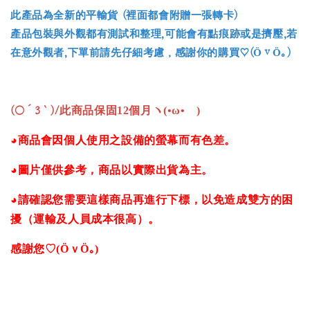
此產品為全新的平輸貨 (裡面都會附贈一張轉卡)
產品包裝與外觀都有測試和整理,可能會有點痕跡或是擠壓,若
在意外觀者,下單前請先仔細考慮，感謝你的購買♡(ӦｖӦ｡)
(○´3｀)/
此商品保固12個月ヽ(•ω•ゞ)
◕商品會因個人使用之設備的螢幕而有色差。
◕圖片僅供參考，商品以實際出貨為主。
◕請確認您需要這樣商品再進行下標，以免造成雙方的困
擾（運輸及人員成本很高）。
感謝您♡(ӦｖӦ｡)