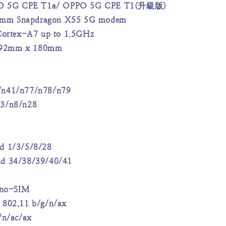
G CPE T1a/ OPPO 5G CPE T1(升級版)
m Snapdragon X55 5G modem
tex-A7 up to 1.5GHz
92mm x 180mm
n41/n77/n78/n79
3/n8/n28
 1/3/5/8/28
d 34/38/39/40/41
o-SIM
802.11 b/g/n/ax
/n/ac/ax