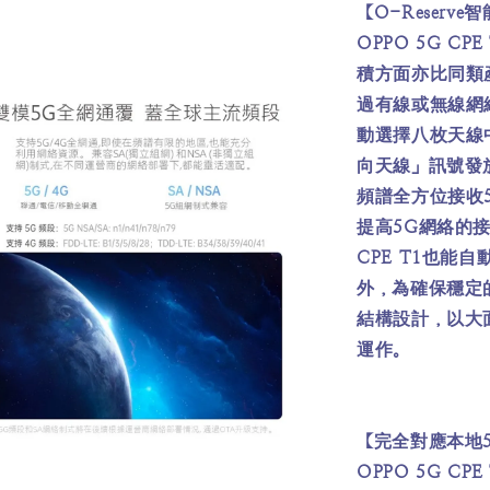
【O-Reserv
OPPO 5G 
積方面亦比同類產
過有線或無線網絡
動選擇八枚天線
向天線」訊號發放
頻譜全方位接收5
提高5G網絡的接
CPE T1也能
外，為確保穩定的
結構設計，以大
運作。
【完全對應本地
OPPO 5G CPE