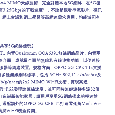
x4 MIMO天線技術，完全對應本地5G網絡，在5G覆
3.25Gbps的下載速度²，不論是觀看串流影片、視訊
、網上會議和網上學習等高網速需求應用，均能游刃有
 共享5G網絡優勢】
E T1 內置Qualcomm QCA6391無線網絡晶片，內置兩
線網絡介面，成就最全面的無線和有線連接功能，以便連接
服器等網絡裝置。規格方面，OPPO 5G CPE T1a支援
與多種無線網絡標準，包括 5GHz 802.11 a/n/ac/ax及
11 b/g/n/ax的2x2 MIMO Wi-Fi技術，實現高達
³的Wi-Fi並發理論連線速度，並可同時無縫連接多達32個
打造嶄新智能家居，讓用戶享受5G網絡帶來的極速體
配額外的OPPO 5G CPE T1打造零死角Mesh Wi-
擴展Wi-Fi覆蓋範圍。