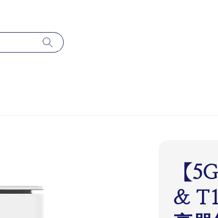
【5G
& T