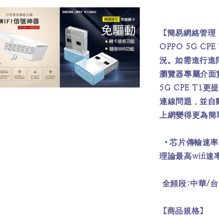
【簡易網絡管理
OPPO 5G 
況。如需進行進
瀏覽器專屬介面
5G CPE T
連線問題，並自
上網變得更為簡
•芯片傳輸速率 :
理論最高wifi速率
全頻段:中華/台
【商品規格】