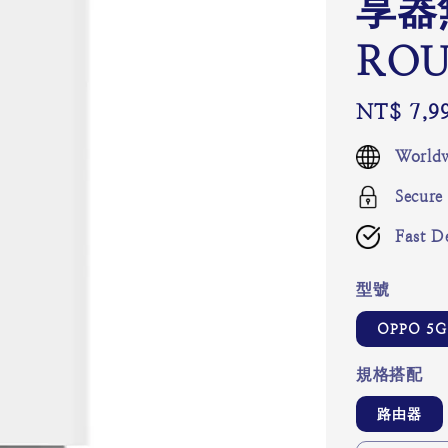
享器
ROU
Regular
NT$ 7,9
price
Worldw
Secure
Fast De
型號
OPPO 5G
規格搭配
路由器