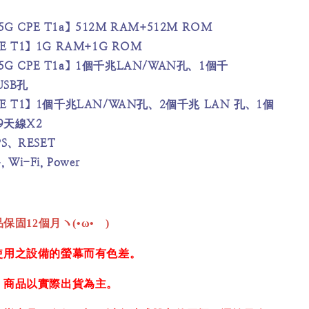
G CPE T1a】512M RAM+512M ROM
PE T1】1G RAM+1G ROM
5G CPE T1a】1個千兆LAN/WAN孔、1個千
USB孔
CPE T1】1個千兆LAN/WAN孔、2個千兆 LAN 孔、1個
9天線X2
、RESET
 Wi-Fi, Power
保固12個月ヽ(•ω•ゞ)
使用之設備的螢幕而有色差。
，商品以實際出貨為主。