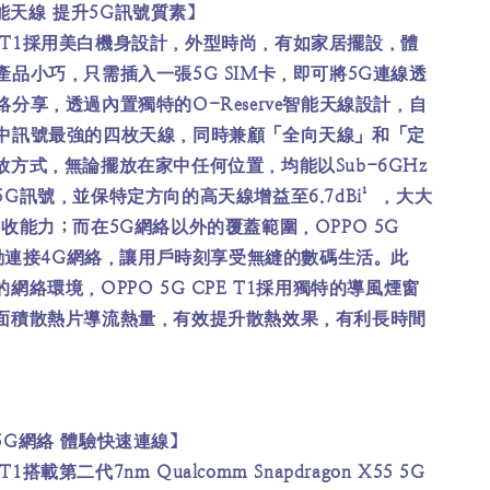
e智能天線 提升5G訊號質素】
CPE T1採用美白機身設計，外型時尚，有如家居擺設，體
品小巧，只需插入一張5G SIM卡，即可將5G連線透
分享，透過內置獨特的O-Reserve智能天線設計，自
中訊號最強的四枚天線，同時兼顧「全向天線」和「定
方式，無論擺放在家中任何位置，均能以Sub-6GHz
G訊號，並保特定方向的高天線增益至6.7dBi¹，大大
收能力；而在5G網絡以外的覆蓋範圍，OPPO 5G
自動連接4G網絡，讓用戶時刻享受無縫的數碼生活。此
網絡環境，OPPO 5G CPE T1採用獨特的導風煙窗
面積散熱片導流熱量，有效提升散熱效果，有利長時間
5G網絡 體驗快速連線】
 T1搭載第二代7nm Qualcomm Snapdragon X55 5G