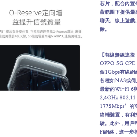
芯片，配合內置4
蓋範圍下提供最高
聊天、線上遊戲
餘。
【有線無線連接
OPPO 5G CP
個1Gbps有
各種如NAS或伺
最新的Wi-Fi 6
2.4GHz 802.
1775Mbps
終端裝置，有利
驗。此外，用戶可選
Fi網絡，進一步