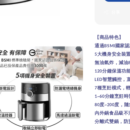
分享
【商品特色】
通過
國家認
BSMI
大機身安全裝
5
無油氣炸，減油
分鐘保溫功
120
智慧觸控，
LED
種烹飪模式，
7
分鐘烹飪時
1~60
度
度，隨
80
~200
內外鍋食品級不
分離式雙鍋，防