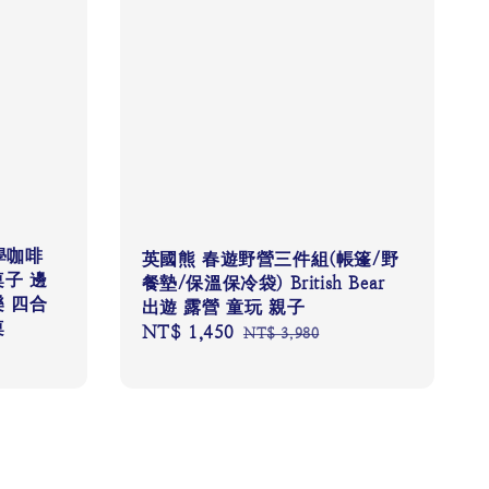
美學咖啡
英國熊 春遊野營三件組(帳篷/野
桌子 邊
餐墊/保溫保冷袋) British Bear
 四合
出遊 露營 童玩 親子
桌
Sale
NT$ 1,450
Regular
NT$ 3,980
price
price