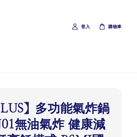
登入
購物車
PLUS】多功能氣炸鍋
-J01無油氣炸 健康減