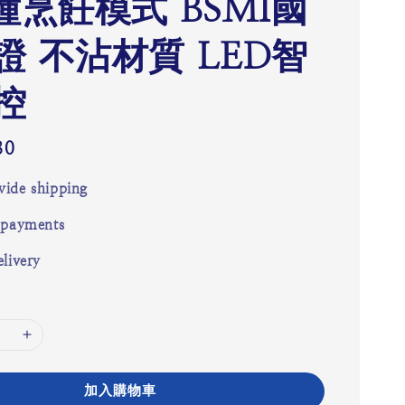
7種烹飪模式 BSMI國
證 不沾材質 LED智
控
80
ide shipping
 payments
livery
加入購物車