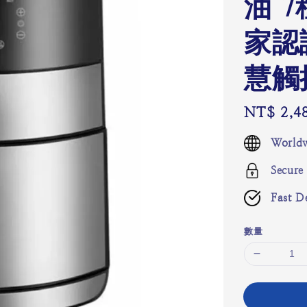
油 
家認
慧觸
Regular
NT$ 2,4
price
Worldw
Secure
Fast De
數量