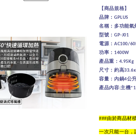
【商品規格】
品牌：
GPLUS
名稱：多功能氣
型號：
GP-J01
電源：
AC100/60
功率：
1400W
產品重：
4.95Kg
尺寸：約高
33.6x
容量：內鍋
公
4
產品內容
主機
:
*1
###
由於商品材
一次只能一台，