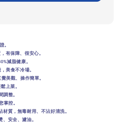
證。
置，有保障、很安心。
減脂健康。
80%
能，美食不冷場。
直覺美觀、操作簡單。
輕鬆上菜。
間調整。
您掌控。
沾材質，無毒耐用、不沾好清洗。
燙、安全、濾油。