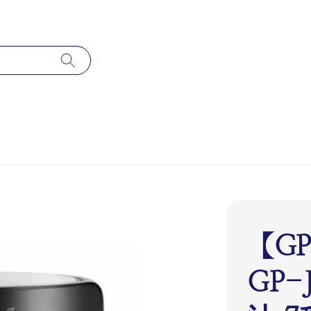
【G
GP