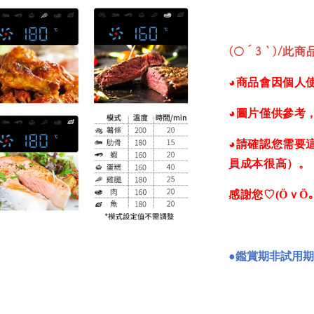
(○´3｀)/
此商品
◕商品會因個人
◕圖片僅供參考
◕請確認您需要
員成本很高）。
感謝您♡(ӦｖӦ｡
●
鑑賞期非試用