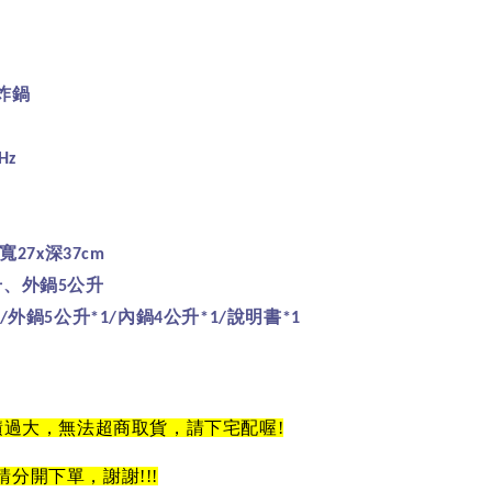
炸鍋
Hz
寬
深
27x
37cm
升、外鍋
公升
5
外鍋
公升
內鍋
公升
說明書
/
5
*1/
4
*1/
*1
積過大，無法超商取貨，請下宅配喔
!
請分開下單，謝謝
!!!