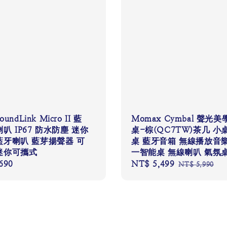
oundLink Micro II 藍
Momax Cymbal 聲光
叭 IP67 防水防塵 迷你
桌-棕(QC7TW)茶几 小
藍牙喇叭 藍芽揚聲器 可
桌 藍牙音箱 無線播放音樂
迷你可攜式
一智能桌 無線喇叭 氣氛
690
Sale
NT$ 5,499
Regular
NT$ 5,990
price
price