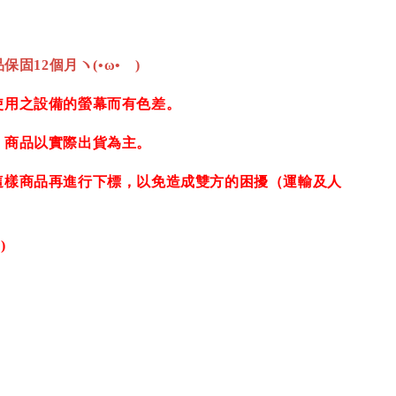
保固12個月ヽ(•ω•ゞ)
使用之設備的螢幕而有色差。
，商品以實際出貨為主。
這樣商品再進行下標，以免造成雙方的困擾（運輸及人
)
期