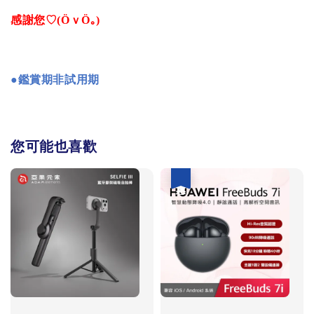
感謝您♡(ӦｖӦ｡)
●
鑑賞期非試用期
您可能也喜歡
優惠