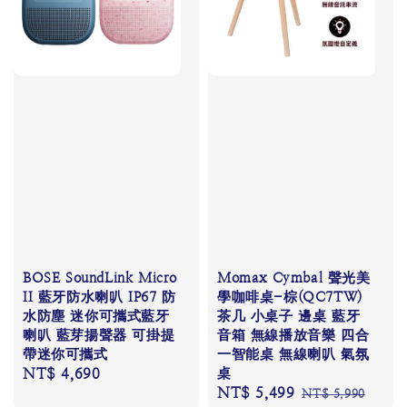
BOSE SoundLink Micro
Momax Cymbal 聲光美
II 藍牙防水喇叭 IP67 防
學咖啡桌-棕(QC7TW)
水防塵 迷你可攜式藍牙
茶几 小桌子 邊桌 藍牙
喇叭 藍芽揚聲器 可掛提
音箱 無線播放音樂 四合
帶迷你可攜式
一智能桌 無線喇叭 氣氛
Regular
NT$ 4,690
桌
Sale
NT$ 5,499
Regular
price
NT$ 5,990