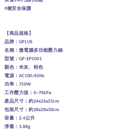
24hr
種安全保護
9
【商品規格】
品牌：
GPLUS
名稱：微電腦多功能壓力鍋
型號：
GP-EPC001
顏色：米灰、粉色
電源：
AC100/60Hz
功率：
750W
工作壓力值：
0~70kPa
產品尺寸：約
24x26x25cm
包裝尺寸：約
28x28x30cm
容量：
公升
2.4
淨重：
3.8Kg