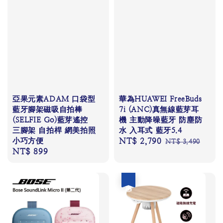
亞果元素ADAM 口袋型
華為HUAWEI FreeBuds
藍牙腳架磁吸自拍棒
7i (ANC)真無線藍芽耳
(SELFIE Go)藍芽遙控
機 主動降噪藍牙 防塵防
三腳架 自拍桿 網美拍照
水 入耳式 藍牙5.4
小巧方便
Sale
NT$ 2,790
Regular
NT$ 3,490
Regular
NT$ 899
price
price
price
優惠