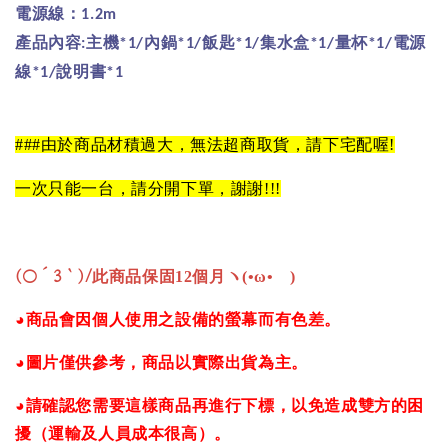
電源線：
1.2m
產品內容
主機
內鍋
飯匙
集水盒
量杯
電源
:
*1/
*1/
*1/
*1/
*1/
線
說明書
*1/
*1
###
由於商品材積過大，無法超商取貨，請下宅配喔
!
一次只能一台，請分開下單，謝謝
!!!
(○´3｀)/
此商品保固12個月ヽ(•ω•ゞ)
◕商品會因個人使用之設備的螢幕而有色差。
◕圖片僅供參考，商品以實際出貨為主。
◕請確認您需要這樣商品再進行下標，以免造成雙方的困
擾（運輸及人員成本很高）。