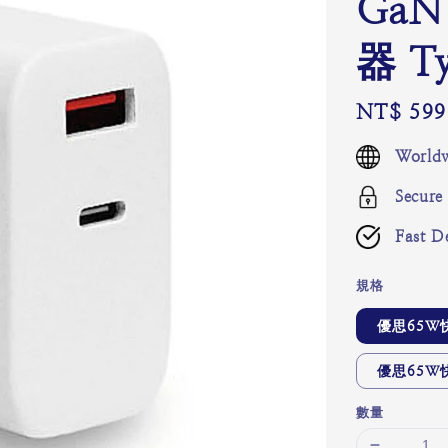
Ga
器 T
Regular
NT$ 599
price
Worldw
Secure
Fast De
規格
優思65W快
優思65W
數量