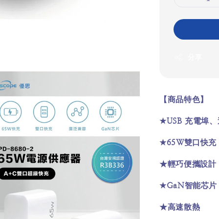
分享
【商品特色】
USB
★
充電埠、
65W
★
雙口快充
★輕巧便攜設計
GaN
★
智能芯片
★高速散熱