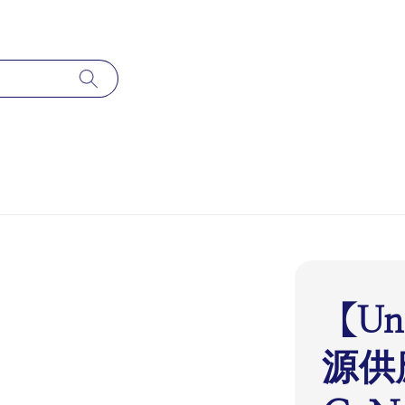
【Un
源供應