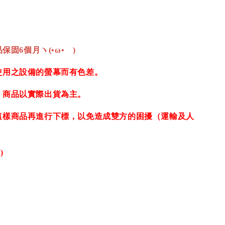
保固6個月ヽ(•ω•ゞ)
使用之設備的螢幕而有色差。
，商品以實際出貨為主。
這樣商品再進行下標，以免造成雙方的困擾（運輸及人
)