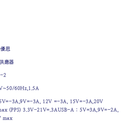
e
優思
供應器
-2
V~50/60Hz,1.5A
5V=-3A,9V=-3A, 12V =-3A, 15V=-3A,20V
max (PPS) 3.3V-21V=.3AUSB-A : 5V=3A,9V=-2A,
W max