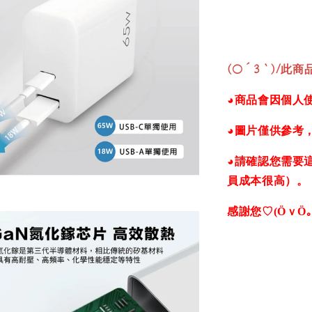
(○´3｀)/
此商品
◕商品會因個人
◕圖片僅供參考
◕請確認您需要
員成本很高）。
感謝您♡(ӦｖӦ｡