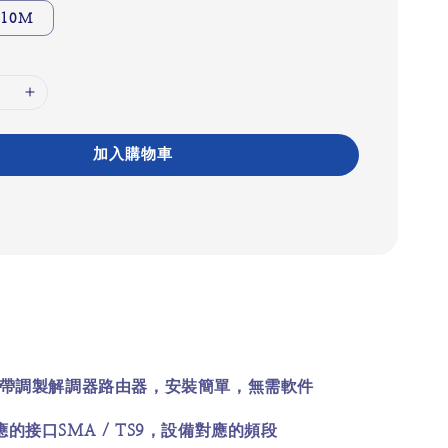
10M
加入購物車
帶調製解調器路由器，安裝簡單，無需軟件
SMA / TS9
應的接口
，設備對應的頻段