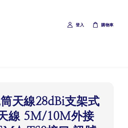
登入
購物車
炮筒天線28dBi支架式
天線 5M/10M外接