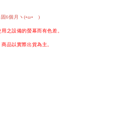
固6個月ヽ(•ω•ゞ)
使用之設備的螢幕而有色差。
，商品以實際出貨為主。