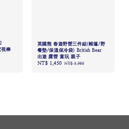
2
英國熊 春遊野營三件組(帳篷/野
0電視棒
餐墊/保溫保冷袋) British Bear
出遊 露營 童玩 親子
Sale
NT$ 1,450
Regular
NT$ 3,980
price
price