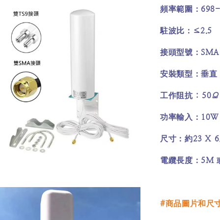
698
頻率範圍：
≤2.5
駐波比：
SM
接頭型號：
安裝類型：垂直
: 50Ω
工作阻抗
10W
功率輸入：
23 X 6
尺寸：約
5M
電纜長度：
#
商品圖片和尺