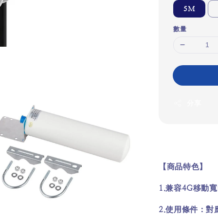
5M
數量
分享
【商品特色】
1.
4G
兼容
移動寬
2.
使用條件：對