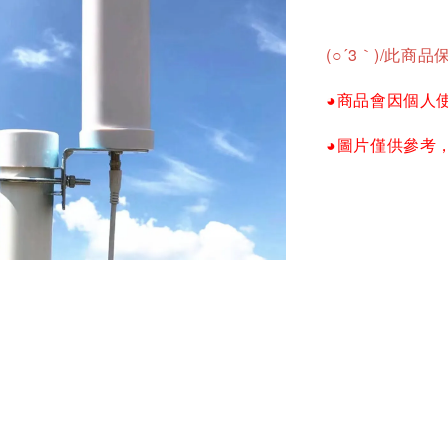
(○´3｀)/
此商品保
◕商品會因個人
◕圖片僅供參考