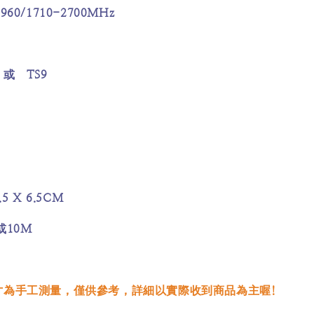
-960/1710-2700MHz
A
TS9
或
.5 X 6.5CM
10M
或
!
寸為手工測量，僅供參考，詳細以實際收到商品為主喔