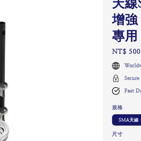
天線
增強
專用
Regular
NT$ 500
price
Worldw
Secure
Fast De
規格
SMA天線
尺寸