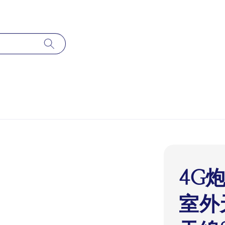
4G
室外