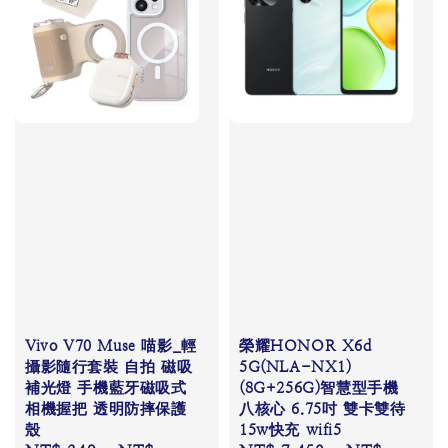
Vivo V70 Muse 喵影_輕
榮耀HONOR X6d
攝影隨行套裝 自拍 磁吸
5G(NLA-NX1)
補光燈 手機藍牙磁吸式
(8G+256G)智慧型手機
相機握把 透明防摔保護
八核心 6.75吋 雙卡雙待
殼
15w快充 wifi5