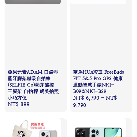
亞果元素ADAM 口袋型
華為HUAWEI FreeBuds
藍牙腳架磁吸自拍棒
FIT 5&5 Pro GPS 健康
(SELFIE Go)藍芽遙控
運動智慧手錶NKI-
三腳架 自拍桿 網美拍照
B09&NKI-B29
小巧方便
Regular
NT$ 6,790
-
NT$
Regular
NT$ 899
price
9,790
price