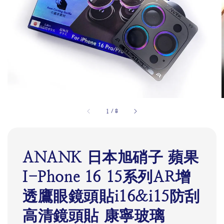
1
/
8
ANANK 日本旭硝子 蘋果
I-Phone 16 15系列AR增
透鷹眼鏡頭貼i16&i15防刮
高清鏡頭貼 康寧玻璃