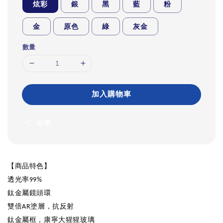
炫彩
銀
黑
藍
粉
金
原色
綠
灰金
數量
加入購物車
分享
【商品特色】
透光率
99%
鈦金屬鏡頭環
雙倍
塗層，抗反射
AR
鈦金屬框，康寧大猩猩玻璃