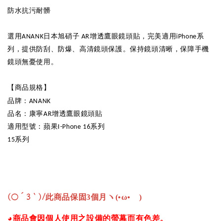
防水抗污耐髒
選用
日本旭硝子
增透鷹眼鏡頭貼，完美適用
系
ANANK
AR
iPhone
列，提供防刮、防爆、高清鏡頭保護。保持鏡頭清晰，保障手機
鏡頭無憂使用。
【商品規格】
品牌：
ANANK
品名：康寧
增透鷹眼鏡頭貼
AR
適用型號：蘋果
系列
I-Phone 16
系列
15
(○´3｀)/
此商品保固3個月ヽ(•ω•ゞ)
◕商品會因個人使用之設備的螢幕而有色差。