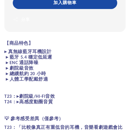
加入購物車
分享
【商品特色】
▸
真無線藍牙耳機設計
▸
藍牙
穩定低延遲
5.4
▸
通話降噪
ENC
▸
劇院級音效
▸
總續航約
小時
20
▸
人體工學配戴舒適
：
▸
劇院級
音效
T23
/Hi-Fi
：
▸
高感度動圈音質
T24
💡
參考感受差異（僅參考）
：
「比較像真正有重低音的耳機，音樂看劇遊戲會比
T23