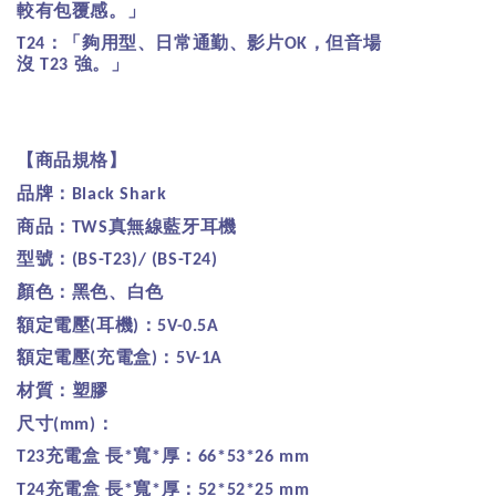
較有包覆感。」
：
「夠用型、日常通勤、影片
，但音場
T24
OK
沒
強。」
T23
【商品規格】
品牌：
Black Shark
商品：
真無線藍牙耳機
TWS
型號：
(BS-T23)/ (BS-T24)
顏色：黑色、白色
額定電壓
耳機
：
(
)
5V-0.5A
額定電壓
充電盒
：
(
)
5V-1A
材質：塑膠
尺寸
：
(mm)
充電盒
長
寬
厚：
T23
*
*
66*53*26 mm
充電盒
長
寬
厚：
T24
*
*
52*52*25 mm