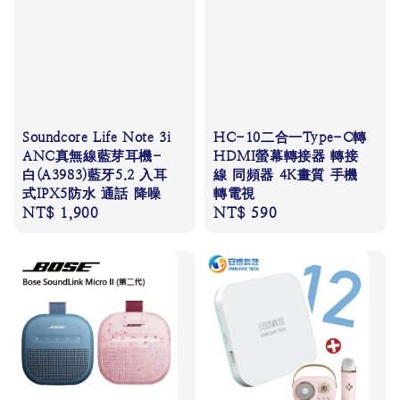
Soundcore Life Note 3i
HC-10二合一Type-C轉
ANC真無線藍芽耳機-
HDMI螢幕轉接器 轉接
白(A3983)藍牙5.2 入耳
線 同頻器 4K畫質 手機
式IPX5防水 通話 降噪
轉電視
Regular
NT$ 1,900
Regular
NT$ 590
price
price