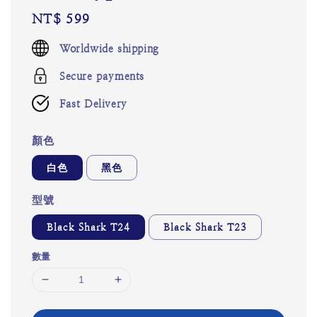
Regular
NT$ 599
price
Worldwide shipping
Secure payments
Fast Delivery
顏色
白色
黑色
型號
Black Shark T24
Black Shark T23
數量