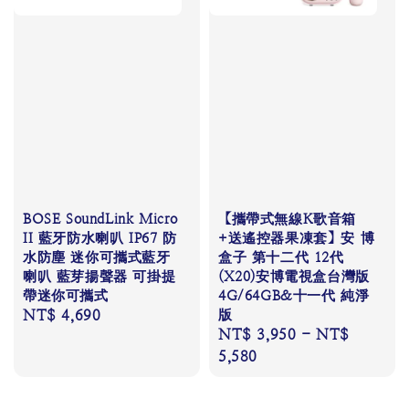
BOSE SoundLink Micro
【攜帶式無線K歌音箱
II 藍牙防水喇叭 IP67 防
+送遙控器果凍套】安 博
水防塵 迷你可攜式藍牙
盒子 第十二代 12代
喇叭 藍芽揚聲器 可掛提
(X20)安博電視盒台灣版
帶迷你可攜式
4G/64GB&十一代 純淨
Regular
NT$ 4,690
版
Regular
NT$ 3,950
-
NT$
price
price
5,580