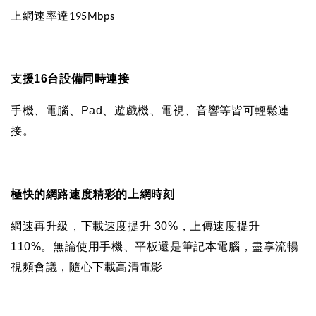
上網速率達
195Mbps
支援
16
台設備同時連接
手機、電腦、
Pad
、遊戲機、電視、音響等皆可輕鬆連
接。
極快的網路速度
精彩的上網時刻
網速再升級，下載速度提升
30%
，上傳速度提升
110%
。無論使用手機、平板還是筆記本電腦，盡享流暢
視頻會議，隨心下載高清電影