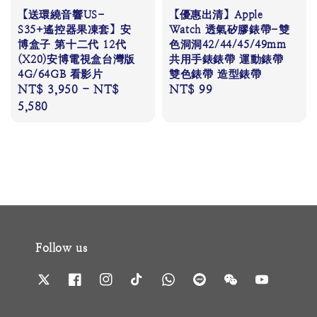
【送環繞音響US-
【優惠出清】Apple
S35+遙控器果凍套】安
Watch 透氣矽膠錶帶-雙
博盒子 第十二代 12代
色洞洞42/44/45/49mm
(X20)安博電視盒台灣版
共用手錶錶帶 運動錶帶
4G/64GB 看影片
雙色錶帶 造型錶帶
Regular
NT$ 3,950
-
NT$
Regular
NT$ 99
price
5,580
price
Follow us