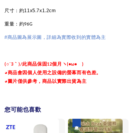
尺寸：約
11x5.7x1.2cm
重量：約
96G
#
商品圖為展示圖，詳細為實際收到的實體為主
○´
｀
此商品保固
個月ヽ
ゞ
(
3
)/
12
(•
ω
•
)
◕
商品會因個人使用之設備的螢幕而有色差。
◕
圖片僅供參考，商品以實際出貨為主
您可能也喜歡
優惠