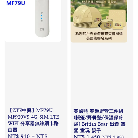
【ZTE中興】MF79U
英國熊 春遊野營三件組
MF920VS 4G SIM LTE
(帳篷/野餐墊/保溫保冷
WIFI 分享器無線網卡路
袋) British Bear 出遊 露
由器
營 童玩 親子
Regular
NT$ 910
-
NT$
Sale
NT$ 1,450
Regular
NT$ 3,980