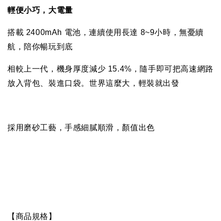
輕便小巧，大電量
搭載
2400mAh
電池，連續使用長達
8~9
小時，無憂續
航，陪你暢玩到底
相較上一代，機身厚度減少
15.4%
，隨手即可把高速網路
放入背包、裝進口袋。世界這麼大，輕裝就出發
採用磨砂工藝，手感細膩順滑，顏值出色
【商品規格】