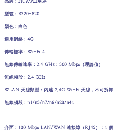
HUAWEI
品牌：
華為
B320-820
型號：
顏色：白色
4G
適用網絡：
Wi-Fi 4
傳輸標準：
2.4 GHz
300 Mbps
無線傳輸速率：
：
（理論值）
2.4 GHz
無線頻段：
WLAN
2.4G Wi-Fi
天線類型：內建
天線，不可拆卸
n1/n3/n7/n8/n28/n41
無線頻段：
100 Mbps LAN/WAN
RJ45
1
介面：
連接埠（
）：
個