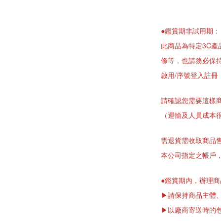
●鑑賞期非試用期：
此商品為特定3C產
條等，也請務必保持
啟用/序號登入註
請確認您需要這樣
（運輸及人員成本
需退貨需收取商品售
本公司指定之帳戶
●鑑賞期內，辦理
▶請保持商品主體
▶以廠商寄送時的