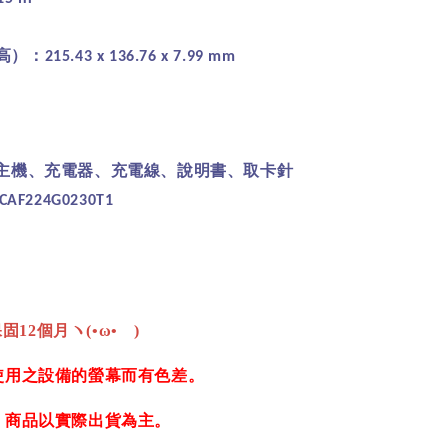
A
高）：
215.43 x 136.76 x 7.99 mm
主機、充電器、充電線、說明書、取卡針
CAF224G0230T1
固12個月ヽ(•ω•ゞ)
使用之設備的螢幕而有色差。
，商品以實際出貨為主。