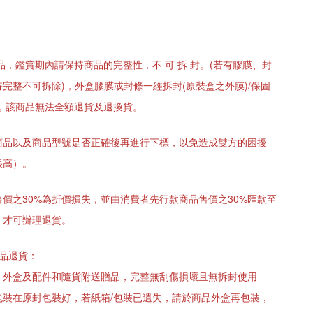
品，鑑賞期內請保持商品的完整性，不 可 拆 封。(若有膠膜、封
完整不可拆除)，外盒膠膜或封條一經拆封(原裝盒之外膜)/保固
冊，該商品無法全額退貨及退換貨。
商品以及商品型號是否正確後再進行下標，以免造成雙方的困擾
很高）。
價之30%為折價損失，並由消費者先行款商品售價之30%匯款至
，才可辦理退貨。
商品退貨：
、外盒及配件和隨貨附送贈品，完整無刮傷損壞且無拆封使用
包裝在原封包裝好，若紙箱/包裝已遺失，請於商品外盒再包裝，