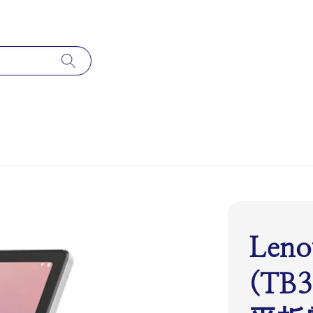
Leno
(TB