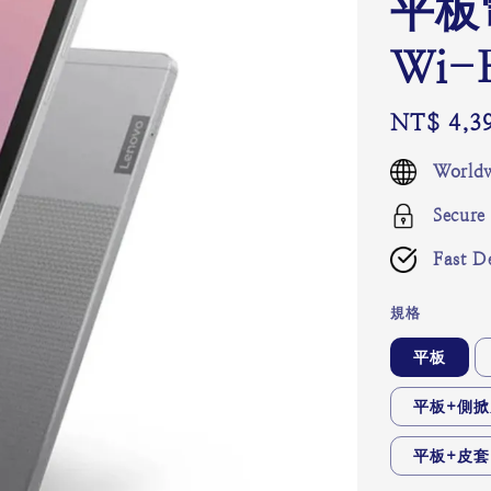
平板
Wi-
Regular
NT$ 4,3
price
Worldw
Secure
Fast De
規格
平板
平板+側
平板+皮套