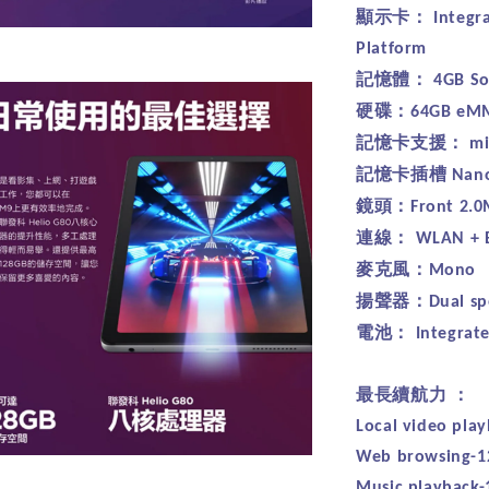
顯示卡：
Integr
Platform
記憶體：
4GB So
硬碟：
64GB eM
記憶卡支援：
mi
記憶卡插槽
Nano
鏡頭：
Front 2.
連線：
WLAN + B
麥克風：
Mono
揚聲器：
Dual s
電池：
Integrat
最長續航力
：
Local video pla
Web browsing-1
Music playback-