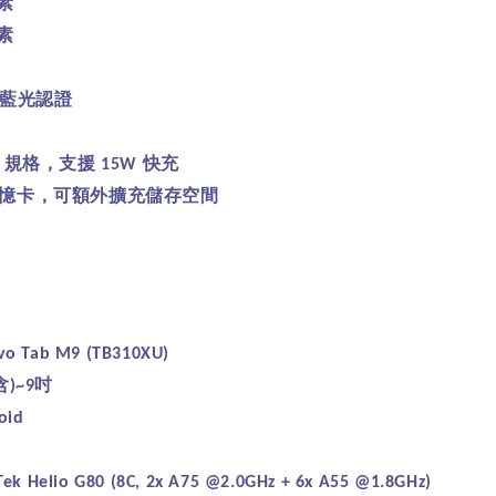
素
素
藍光認證
規格，支援
快充
C
15W
憶卡，可額外擴充儲存空間
vo Tab M9 (TB310XU)
含
吋
)~9
oid
ek Helio G80 (8C, 2x A75 @2.0GHz + 6x A55 @1.8GHz)