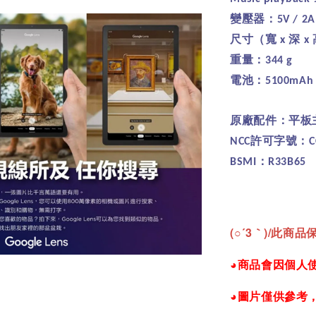
變壓器：
5V / 2
尺寸（寬
深
x
x
重量：
344 g
電池：
5100mAh
原廠配件：平板
許可字號：
NCC
C
：
BSMI
R33B65
(○´3｀)/
此商品保
◕商品會因個人
◕圖片僅供參考