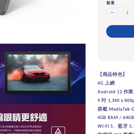
數量
分享
【商品特色】
上網
4G
作業
Android 12
吋
9
1,340 x 800
搭載
MediaTek 
4GB RAM / 64G
、藍牙
Wi-Fi 5
5.