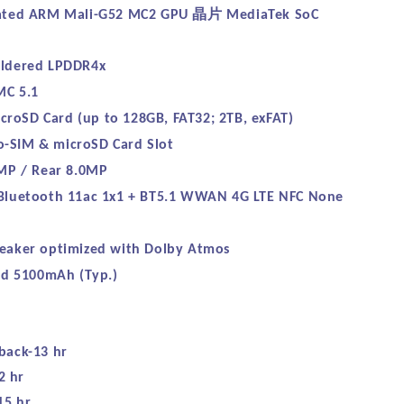
晶片
ated ARM Mali-G52 MC2 GPU
MediaTek SoC
ldered LPDDR4x
MC 5.1
croSD Card (up to 128GB, FAT32; 2TB, exFAT)
-SIM & microSD Card Slot
0MP / Rear 8.0MP
luetooth 11ac 1x1 + BT5.1 WWAN 4G LTE NFC None
peaker optimized with Dolby Atmos
ed 5100mAh (Typ.)
yback-13 hr
2 hr
15 hr