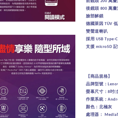
前鏡頭
萬畫
200
後鏡頭
萬畫
800
臉部解鎖
德國萊因
低
TÜV
雙聲道喇叭
採用
USB Type-
支援
記
microSD
【商品規格】
品牌型號：
Leno
螢幕尺寸：
吋
8
(
作業系統：
Andr
顏色：北極灰
處理器：
MediaT