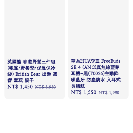
華為HUAWEI FreeBuds
英國熊 春遊野營三件組
SE 4 (ANC)真無線藍芽
(帳篷/野餐墊/保溫保冷
耳機-黑(T0026)主動降
袋) British Bear 出遊 露
噪藍牙 防塵防水 入耳式
營 童玩 親子
長續航
Sale
NT$ 1,450
Regular
NT$ 3,980
Sale
NT$ 1,550
Regular
NT$ 1,990
price
price
price
price