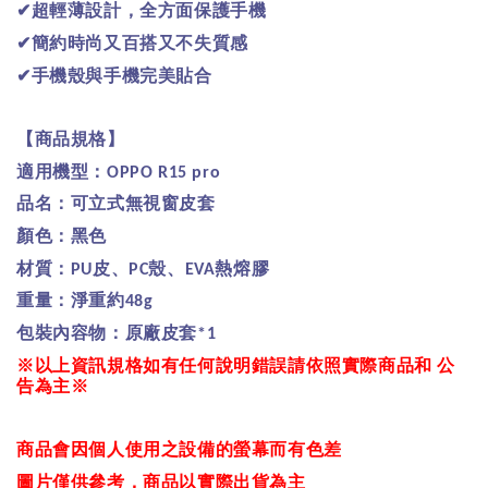
✔
超輕薄設計，全方面保護手機
✔
簡約時尚又百搭又不失質感
✔
手機殼與手機完美貼合
【
商品規格
】
適用機型：
OPPO R15 pro
品名：可立式無視窗皮套
顏色：黑色
材質：
皮、
殼、
熱熔膠
PU
PC
EVA
重量：淨重約
48g
包裝內容物：原廠皮套
*1
※
以上資訊規格如有任何說明錯誤請依照實際商品和
公
告為主
※
商品會因個人使用之設備的螢幕而有色差
圖片僅供參考，商品以實際出貨為主