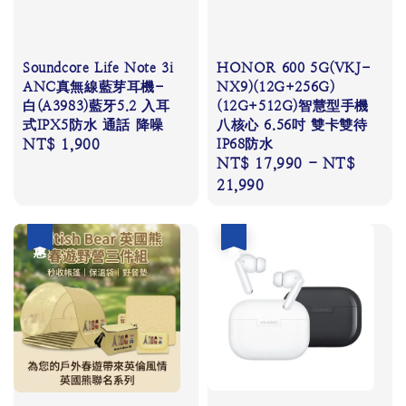
Soundcore Life Note 3i
HONOR 600 5G(VKJ-
ANC真無線藍芽耳機-
NX9)(12G+256G)
白(A3983)藍牙5.2 入耳
(12G+512G)智慧型手機
式IPX5防水 通話 降噪
八核心 6.56吋 雙卡雙待
Regular
NT$ 1,900
IP68防水
Regular
NT$ 17,990
-
NT$
price
price
21,990
優惠
優惠