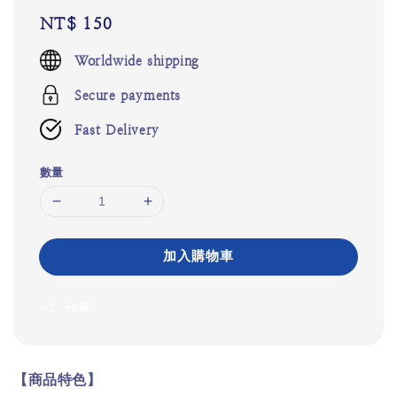
Regular
NT$ 150
price
Worldwide shipping
Secure payments
Fast Delivery
數量
加入購物車
分享
【
商品特色
】