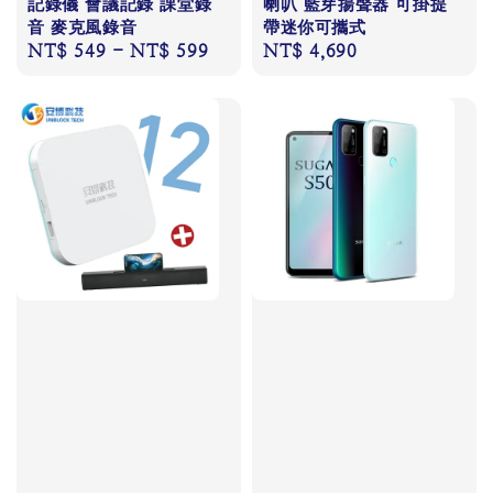
記錄儀 會議記錄 課堂錄
喇叭 藍芽揚聲器 可掛提
音 麥克風錄音
帶迷你可攜式
Regular
NT$ 549
-
NT$ 599
Regular
NT$ 4,690
price
price