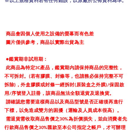
※以上規格資料若有任何錯誤，以原廠所公佈資料為準。
商品會因個人使用之設備的螢幕而有色差
圖片僅供參考，商品以實際出貨為主
鑑賞期非試用期：
●
此商品為特定
產品，鑑賞期內請保持商品的完整性，
3C
不可拆封。
若有膠膜、封條等，也請務必保持完整不可
(
拆除
，外盒膠膜或封條一經拆封
原裝盒之外膜
保固啟
)
(
)/
用
序號登入註冊，該商品無法全額退貨及退換貨。
/
請確認您需要這樣商品以及商品型號是否正確後再進行
下標，以免造成雙方的困擾（運輸及人員成本很高）。
需退貨需收取商品售價之
為折價損失，並由消費者先
30%
行款商品售價之
匯款至本公司指定之帳戶，才可辦理
30%