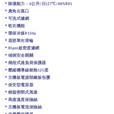
＊除濕能力：
公升
日
℃
6
/
(27
/60%RH)
＊廣角出風口
＊可洗式濾網
＊乾衣機能
＊環保冷媒
R134a
＊底部單向滑輪
＊
μ
超密度濾網
85
m
＊傾倒安全開關
＊兩段式過負荷保護器
＊壓縮機導線耐熱
度
125
＊主機板電源部鐵板包覆
＊保安型電容器
＊樹脂密閉式馬達
＊馬達溫度保險絲
＊主機板電流保險絲