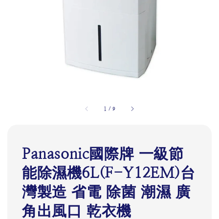
1
/
9
Panasonic國際牌 一級節
能除濕機6L(F-Y12EM)台
灣製造 省電 除菌 潮濕 廣
角出風口 乾衣機