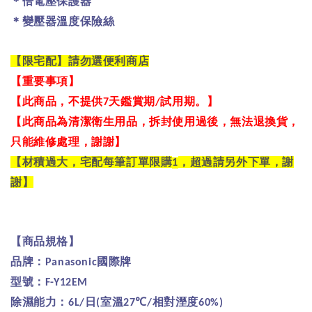
＊倍電壓保護器
＊變壓器溫度保險絲
【限宅配】請勿選便利商店
【重要事項】
【此商品，不提供
天鑑賞期
試用期。】
7
/
【此商品為清潔衛生用品，拆封使用過後，無法退換貨，
只能維修處理，謝謝】
【材積過大，宅配每筆訂單限購
，超過請另外下單，謝
1
謝】
【商品規格】
品牌：
國際牌
Panasonic
型號：
F-Y12EM
除濕能力：
日
室溫
℃
相對溼度
6L/
(
27
/
60%)