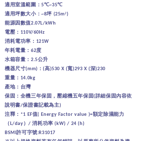
適用室溫範圍：
℃
℃
5
~35
適用坪數大小：
坪
²
~8
(25m
)
能源因數值
2.07L/kWh
電壓：
110V/60Hz
消耗電功率：
121W
年耗電量：
度
62
水箱容量：
公升
2.5
機器尺寸
：
高
寬
深
(mm)
(
)530 X (
)293 X (
)230
重量：
14.0kg
產地：台灣
保固：全機三年保固，壓縮機五年保固
詳細保固內容依
(
說明書
保證書記載為主
/
)
注釋：
值
額定除濕能力
*1 EF
( Energy Factor value )=
（
）
消耗功率
L/day
/
(kW) / 24 (h)
許可字號
BSMI
:R31017