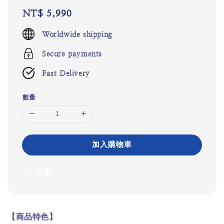
Regular
NT$ 5,990
price
Worldwide shipping
Secure payments
Fast Delivery
數量
加入購物車
分享
【商品特色】