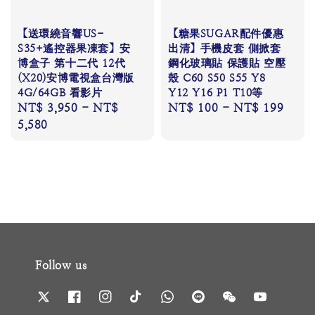
【送環繞音響US-
【糖果SUGAR配件優惠
S35+遙控器果凍套】安
出清】手機皮套 側掀套
博盒子 第十二代 12代
鋼化玻璃貼 保護貼 空壓
(X20)安博電視盒台灣版
殼 C60 S50 S55 Y8
4G/64GB 看影片
Y12 Y16 P1 T10等
Regular
NT$ 3,950
-
NT$
Regular
NT$ 100
-
NT$ 199
price
5,580
price
Follow us