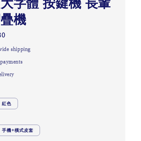
 大字體 按鍵機 長輩
摺疊機
80
ide shipping
 payments
livery
紅色
手機+橫式皮套