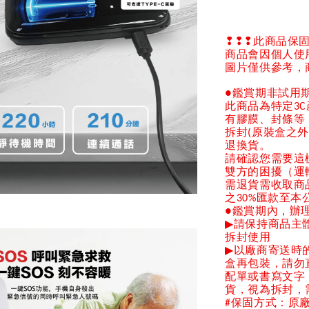
❢❢❢
此商品保
商品會因個人使
圖片僅供參考，
鑑賞期非試用
●
此商品為特定
3C
有膠膜、封條等
拆封
原裝盒之
(
退換貨。
請確認您需要這
雙方的困擾（運
需退貨需收取商
之
匯款至本
30%
鑑賞期內，辦
●
▶
請保持商品主
拆封使用
▶
以廠商寄送時
盒再包裝，請勿
配單或書寫文字
貨，視為拆封，
保固方式：原
#