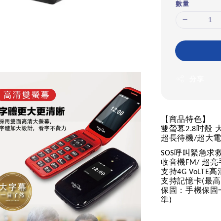
數量
分享
【商品特色】
雙螢幕
吋殼
2.8
超長待機
超大
/
呼叫緊急求
SOS
收音機
超亮
FM/
支持
高
4G VoLTE
支持記憶卡
最高
(
保固：手機保固
準
)