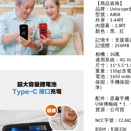
【商品規格】
品牌：
Uniscope
型號：
A808
外屏：
吋
1.44
內螢幕：
吋
2.8
顏色：黑、紅
記憶卡：支援最
記憶體：
256MB
相機：
萬
30
適用系統：
4G V
尺寸：
11*5.5*1
重量：
含
110g(
電池：
1650 mAh
保固：手機保固
準
)
配件：原廠手機
傳輸線＊
、
USB
1
貨源：公司貨
字號：
NCC
CCAK
：
BSIM
R3B336