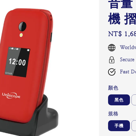
音量
機 
Regular
NT$ 1,6
price
Worldw
Secure
Fast De
顏色
黑色
規格
手機