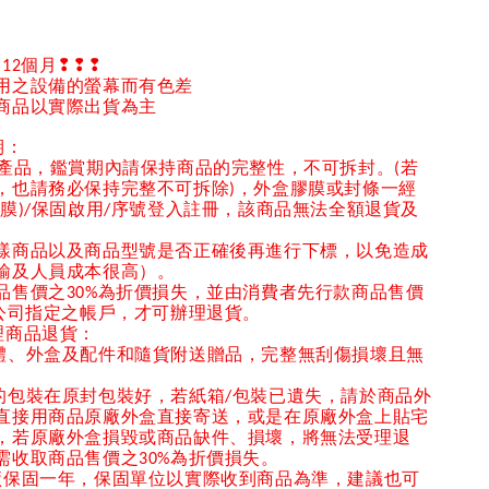
固
個月
❢❢❢
12
用之設備的螢幕而有色差
商品以實際出貨為主
期：
產品，鑑賞期內請保持商品的完整性，不
可
拆
封。
若
(
，也請務必保持完整不可拆除
，外盒膠膜或封條一經
)
外膜
保固啟用
序號登入註冊，該商品無法全額退貨及
)/
/
樣商品以及商品型號是否正確後再進行下標，以免造成
輸及人員成本很高）。
品售價之
為折價損失，並由消費者先行款商品售價
30%
公司指定之帳戶，才可辦理退貨。
理商品退貨：
體、外盒及配件和隨貨附送贈品，完整無刮傷損壞且無
的包裝在原封包裝好，若紙箱
包裝已遺失，請於商品外
/
直接用商品原廠外盒直接寄送，或是在原廠外盒上貼宅
，若原廠外盒損毀或商品缺件、損壞，將無法受理退
需收取商品售價之
為折價損失。
30%
廠保固一年，保固單位以實際收到商品為準，建議也可