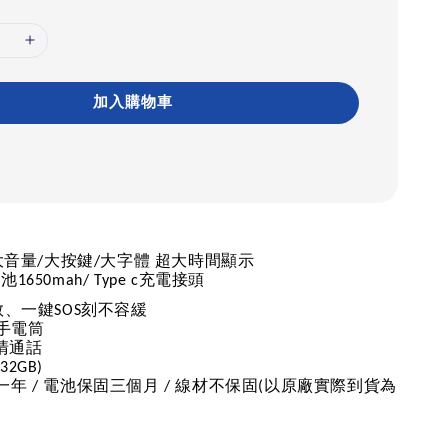
加入購物車
大音量
大按鍵
大字體
超大時間顯示
/
/
電池
充電接頭
1650mah/ Type c
救、一鍵
刻不容緩
SOS
手電筒
清通話
32GB)
一年
電池保固三個月
線材不保固
以原廠實際到貨為
/
/
(