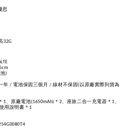
優思
高
32G
oLTE
.5cm
電池
)
一年
電池保固三個月
線材不保固
以原廠實際到貨為
/
/
(
＊
、原廠電池
＊
、座旅二合一充電器＊
、
1
(1650mAh)
2
1
使用說明書＊
1
254G0080T4