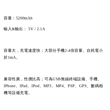
容量：
5200mAh
輸入
&
輸出：
5V / 2.1A
容量大，充電速度快；大部分手機
2-4
倍容量。自耗電小
於
1mA
。
兼容性廣，性價比高；可為
USB
無線終端設備、手機、
IPhone
、
IPad
、
IPod
、
MP3
、
MP4
、
PSP
、
GPS
、數碼相
機等設備充電。