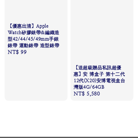
【優惠出清】Apple
Watch矽膠錶帶&編織造
型42/44/45/49mm手錶
錶帶 運動錶帶 造型錶帶
Regular
NT$ 99
price
【送超級贈品私訊超優
惠】安 博盒子 第十二代
12代(X20)安博電視盒台
灣版4G/64GB
Regular
NT$ 5,580
price