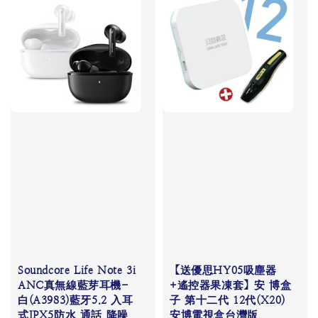
Soundcore Life Note 3i
【送優思HY05吸塵器
ANC真無線藍芽耳機-
+遙控器果凍套】安 博盒
白(A3983)藍牙5.2 入耳
子 第十二代 12代(X20)
式IPX5防水 通話 降噪
安博電視盒台灣版