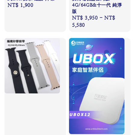
Regular
NT$ 1,900
4G/64GB&十一代 純淨
版
price
Regular
NT$ 3,950
-
NT$
price
5,580