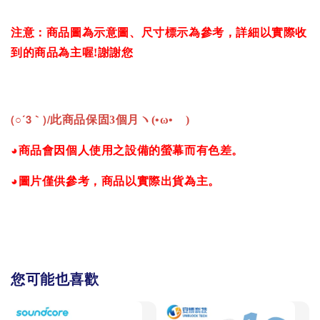
注意：商品圖為示意圖、尺寸標示為參考，詳細以實際收
到的商品為主喔
!
謝謝您
(○´3｀)/
此商品保固3個月ヽ(•ω•ゞ)
◕商品會因個人使用之設備的螢幕而有色差。
◕圖片僅供參考，商品以實際出貨為主。
您可能也喜歡