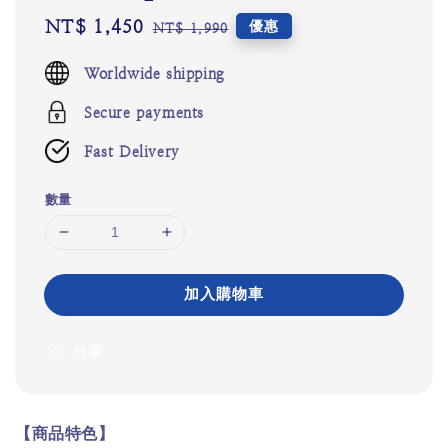
Sale
NT$ 1,450
Regular
優惠
NT$ 1,990
price
price
Worldwide shipping
Secure payments
Fast Delivery
數量
加入購物車
分享
【商品特色】