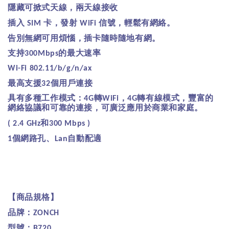
隱藏可掀式天線，兩天線接收
插入
卡，發射
信號，輕鬆有網絡。
SIM
WiFi
告別無網可用煩惱，插卡隨時隨地有網。
支持
的最大速率
300Mbps
Wi-Fi 802.11/b/g/n/ax
最高支援
個用戶連接
32
具有多種工作模式：
轉
，
轉有線模式，豐富的
4G
WiFi
4G
網絡協議和可靠的連接，可廣泛應用於商業和家庭。
和
( 2.4 GHz
300 Mbps )
個網路孔、
自動配適
1
Lan
【商品規格】
品牌：
ZONCH
型號：
B720