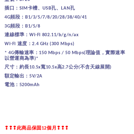
插口：
卡槽、
孔、
孔
SIM
USB
LAN
頻段：
4G
B1/3/5/7/8/20/28/38/40/41
頻段：
3G
B1/5/8
連線標準：
Wi-Fi 802.11/b/g/n/ax
速度：
Wi-Fi
2.4 GHz (300 Mbps)
傳輸速率：
理論值，實際速率
* 4G
150 Mbps / 50 Mbps(
以營運商為準
)*
尺寸：約長
寬
高
公分
不含天線展開
10.5x
10.5x
2.7
(
)
額定輸出：
5V/2A
電池：
5200mAh
❢❢❢
此商品保固
個月
❢❢❢
12