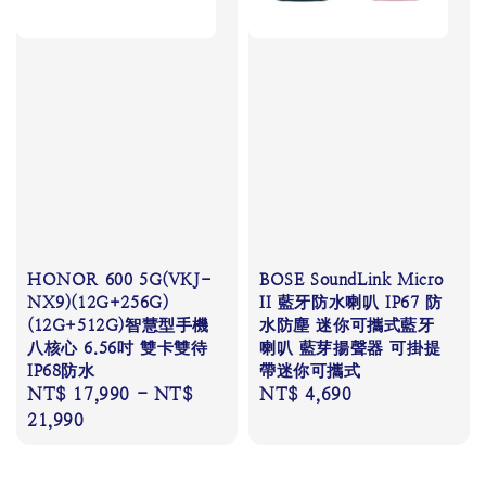
HONOR 600 5G(VKJ-
BOSE SoundLink Micro
NX9)(12G+256G)
II 藍牙防水喇叭 IP67 防
(12G+512G)智慧型手機
水防塵 迷你可攜式藍牙
八核心 6.56吋 雙卡雙待
喇叭 藍芽揚聲器 可掛提
IP68防水
帶迷你可攜式
Regular
NT$ 17,990
-
NT$
Regular
NT$ 4,690
price
21,990
price