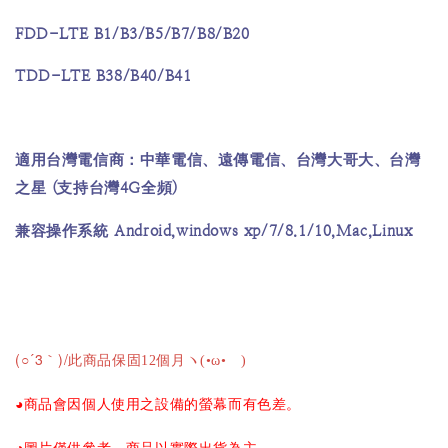
FDD-LTE B1/B3/B5/B7/B8/B20
TDD-LTE B38/B40/B41
適用台灣電信商：中華電信、遠傳電信、台灣大哥大、台灣
(
4G
)
之星
支持台灣
全頻
Android,windows xp/7/8.1/10,Mac,Linux
兼容操作系統
(○´3｀)/
此商品保固12個月ヽ(•ω•ゞ)
◕商品會因個人使用之設備的螢幕而有色差。