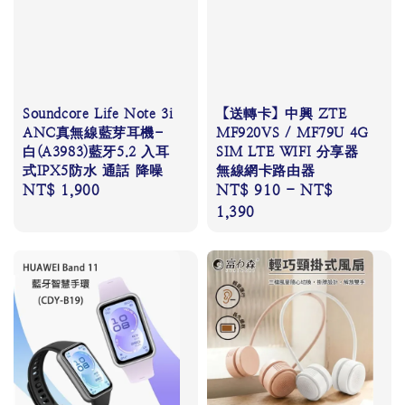
Soundcore Life Note 3i
【送轉卡】中興 ZTE
ANC真無線藍芽耳機-
MF920VS / MF79U 4G
白(A3983)藍牙5.2 入耳
SIM LTE WIFI 分享器
式IPX5防水 通話 降噪
無線網卡路由器
Regular
NT$ 1,900
Regular
NT$ 910
-
NT$
price
price
1,390