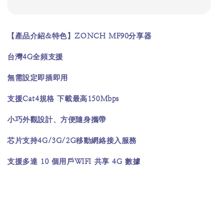
&
ZONCH MF90
【產品介紹
特色】
分享器
4G
台灣
全頻支援
無需設定即插即用
Cat4
150Mbps
支援
規格
下載最高
小巧外觀設計、方便隨身攜帶
4G/3G/2G
芯片支持
移動網絡接入服務
10
WIFI
4G
支援多達
個用戶
共享
數據