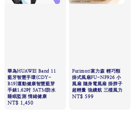
華為HUAWEI Band 11
Furimori富力森 輕巧頸
藍牙智慧手環(CDY-
掛式風扇FU-NF926 小
B19)運動健康智慧藍芽
風扇 隨身電風扇 掛脖子
手錶1.62吋 5ATM防水
超輕量 強續航 三檔風力
睡眠監測 情緒健康
Regular
NT$ 599
Regular
NT$ 1,450
price
price