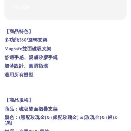
分享
【商品特色】
多功能
旋轉支架
360°
雙面磁吸支架
Magsafe
舒適手感、親膚矽膠手繩
加薄設計、圓滑指環
適用所有機型
【商品規格】
商品：磁吸雙面摺疊支架
顏色：
黑配玫瑰金
銀配玫瑰金
玫瑰金
銀
(
)& (
) &(
)& (
)&
黑
(
)