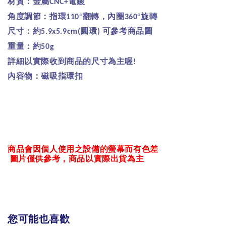
材質：金屬
電鍍
CNC+
角度調節：指環
°翻轉，內圈
°旋轉
110
360
尺寸：約
圓環
可參考商品圖
5.9x5.9cm(
)
重量：約
50g
詳細以實際收到商品的尺寸為主喔
!
內容物：磁吸指環扣
商品會因個人使用之設備的螢幕而有色差
圖片僅供參考，商品以實際出貨為主
您可能也喜歡