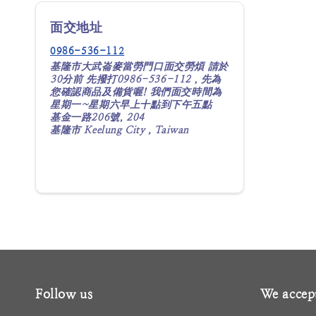
面交地址
0986-536-112
基隆市大武崙麥當勞門口面交勞煩 請於
30分前 先撥打0986-536-112，先為
您確認商品及備貨喔! 我們面交時間為
星期一~星期六早上十點到下午五點
基金一路206號, 204
基隆市 Keelung City , Taiwan
導航
Follow us
We accep