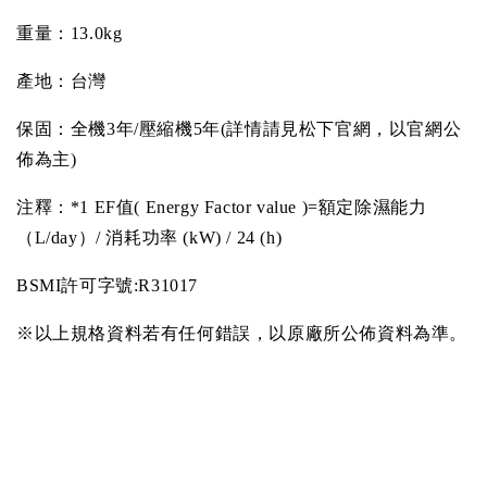
重量：
13.0kg
產地：台灣
保固：全機
3
年
/
壓縮機
5
年
(
詳情請見松下官網，以官網公
佈為主
)
注釋：
*1 EF
值
( Energy Factor value )=
額定除濕能力
（
L/day
）
/
消耗功率
(kW) / 24 (h)
BSMI
許可字號
:R31017
※以上規格資料若有任何錯誤，以原廠所公佈資料為準。