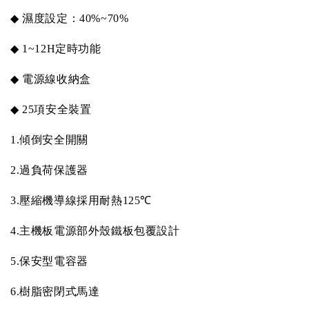
◆
濕度設定：
40%~70%
◆
1~12H
定時功能
◆
電源線收納盒
◆
25
項安全裝置
1.
傾倒安全開關
2.
過負荷保護器
3.
壓縮機導線採用耐熱
125
℃
4.
主機板電源部外殼鐵板包覆設計
5.
保安型電容器
6.
樹脂密閉式馬達