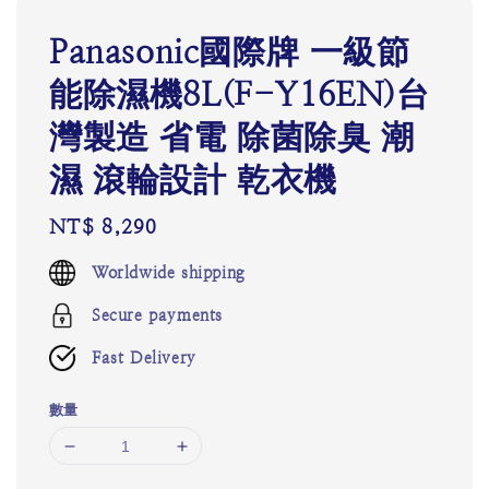
Panasonic國際牌 一級節
能除濕機8L(F-Y16EN)台
灣製造 省電 除菌除臭 潮
濕 滾輪設計 乾衣機
Regular
NT$ 8,290
price
Worldwide shipping
Secure payments
Fast Delivery
數量