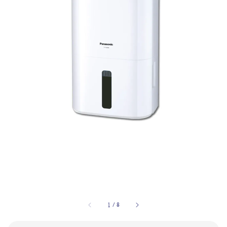
1
/
8