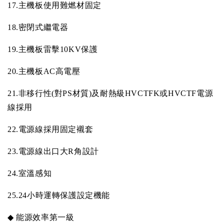
17.
主機板使用難燃材固定
18.
密閉式繼電器
19.
主機板雷擊
10KV
保護
20.
主機板
AC
高電壓
21.
非移行性
(
對
PS
材質
)
及耐熱級
HVCTFK
或
HVCTF
電源
線採用
22.
電源線採用固定襯套
23.
電源線出口大
R
角設計
24.
室溫感知
25.24
小時運轉保護設定機能
◆
能源效率第一級