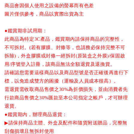
商品會因個人使用之設備的螢幕而有色差
圖片僅供參考，商品以實際出貨為主
●
鑑賞期非試用期：
此商品為特定
3C
產品，鑑賞期內請保持商品的完整性，
不可拆封。
(
若有膠膜、封條等，也請務必保持完整不可
拆除
)
，外盒膠膜或封條一經拆封
(
原裝盒之外膜
)/
保固啟
用
/
序號登入註冊，該商品無法全額退貨及退換貨。
請確認您需要這樣商品以及商品型號是否正確後再進行下
標，以免造成雙方的困擾（運輸及人員成本很高）。
需退貨需收取商品售價之
30%
為折價損失，並由消費者先
行款商品售價之
30%
匯款至本公司指定之帳戶，才可辦理
退貨。
●
鑑賞期內，辦理商品退貨：
▶
請保持商品主體、外盒及配件和隨貨附送贈品，完整無
刮傷損壞且無拆封使用