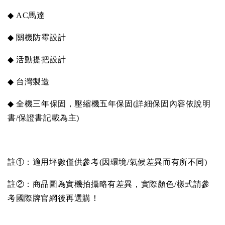
◆
AC
馬達
◆
關機防霉設計
◆
活動提把設計
◆
台灣製造
◆
全機三年保固，壓縮機五年保固
(
詳細保固內容依說明
書
/
保證書記載為主
)
註①：適用坪數僅供參考
(
因環境
/
氣候差異而有所不同
)
註②：商品圖為實機拍攝略有差異，實際顏色
/
樣式請參
考國際牌官網後再選購！