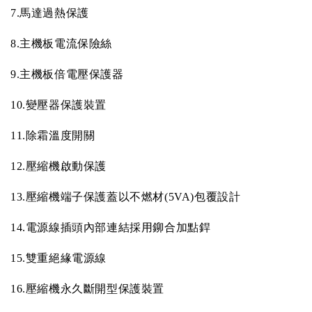
7.
馬達過熱保護
8.
主機板電流保險絲
9.
主機板倍電壓保護器
10.
變壓器保護裝置
11.
除霜溫度開關
12.
壓縮機啟動保護
13.
壓縮機端子保護蓋以不燃材
(5VA)
包覆設計
14.
電源線插頭內部連結採用鉚合加點銲
15.
雙重絕緣電源線
16.
壓縮機永久斷開型保護裝置