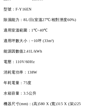
型號：
F-Y16EN
除濕能力：
8L/
日
(
室溫
27
℃
/
相對溼度
60%)
適用室溫範圍：
1
℃
~40
℃
適用坪數大小：
~10
坪
(33m
²
)
能源因數值
2.41L/kWh
電壓：
110V/60Hz
消耗電功率：
138W
年耗電量：
75
度
水箱容量：
3.5
公升
機器尺寸
(mm)
：
(
高
)580 X (
寬
)315 X (
深
)225