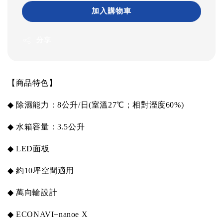
加入購物車
分享
【商品特色】
◆
除濕能力：
8
公升
/
日
(
室溫
27
℃；相對溼度
60%)
◆
水箱容量：
3.5
公升
◆
LED
面板
◆
約
10
坪空間適用
◆
萬向輪設計
◆
ECONAVI+nanoe X