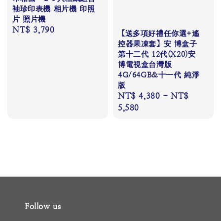
袖珍印表機 相片機 印照
片 照片機
Regular
NT$ 3,790
【送多項好禮任你選+遙
price
控器果凍套】安 博盒子
第十二代 12代(X20)安
博電視盒台灣版
4G/64GB&十一代 純淨
版
Regular
NT$ 4,380
-
NT$
price
5,580
Follow us