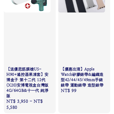
【送優思筋膜槍US-
【優惠出清】Apple
H90+遙控器果凍套】安
Watch矽膠錶帶&編織造
博盒子 第十二代 12代
型42/44/45/49mm手錶
(X20)安博電視盒台灣版
錶帶 運動錶帶 造型錶帶
4G/64GB&十一代 純淨
Regular
NT$ 99
版
price
Regular
NT$ 3,950
-
NT$
price
5,580