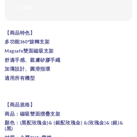
分享
【商品特色】
多功能
旋轉支架
360°
雙面磁吸支架
Magsafe
舒適手感、親膚矽膠手繩
加薄設計、圓滑指環
適用所有機型
【商品規格】
商品：磁吸雙面摺疊支架
顏色：
黑配玫瑰金
銀配玫瑰金
玫瑰金
銀
(
)& (
) &(
)& (
)&
黑
(
)