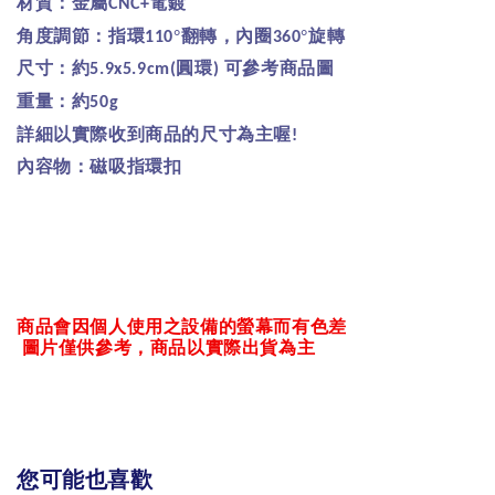
材質：金屬
電鍍
CNC+
角度調節：指環
°翻轉，內圈
°旋轉
110
360
尺寸：約
圓環
可參考商品圖
5.9x5.9cm(
)
重量：約
50g
詳細以實際收到商品的尺寸為主喔
!
內容物：磁吸指環扣
商品會因個人使用之設備的螢幕而有色差
圖片僅供參考，商品以實際出貨為主
您可能也喜歡