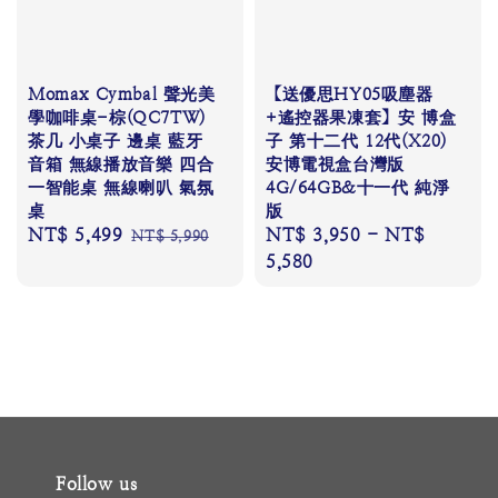
Momax Cymbal 聲光美
【送優思HY05吸塵器
學咖啡桌-棕(QC7TW)
+遙控器果凍套】安 博盒
茶几 小桌子 邊桌 藍牙
子 第十二代 12代(X20)
音箱 無線播放音樂 四合
安博電視盒台灣版
一智能桌 無線喇叭 氣氛
4G/64GB&十一代 純淨
桌
版
Sale
NT$ 5,499
Regular
Regular
NT$ 3,950
-
NT$
NT$ 5,990
price
price
price
5,580
Follow us