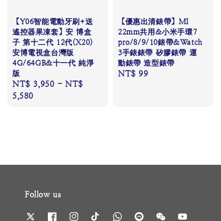
【Y06智能電動牙刷+送
【優惠出清錶帶】MI
遙控器果凍套】安 博盒
22mm共用&小米手環7
子 第十二代 12代(X20)
pro/8/9/10錶帶&Watch
安博電視盒台灣版
3手錶錶帶 矽膠錶帶 運
4G/64GB&十一代 純淨
動錶帶 造型錶帶
版
Regular
NT$ 99
Regular
NT$ 3,950
-
NT$
price
price
5,580
Follow us