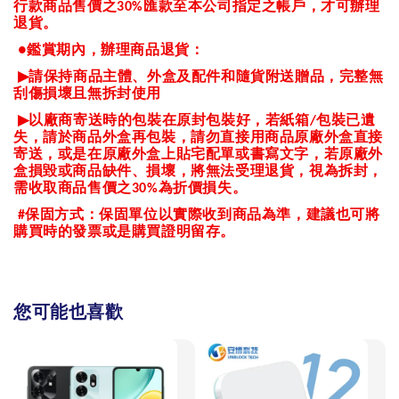
行款商品售價之
匯款至本公司指定之帳戶，才可辦理
30%
退貨。
鑑賞期內，辦理商品退貨：
●
▶
請保持商品主體、外盒及配件和隨貨附送贈品，完整無
刮傷損壞且無拆封使用
▶
以廠商寄送時的包裝在原封包裝好，若紙箱
包裝已遺
/
失，請於商品外盒再包裝，請勿直接用商品原廠外盒直接
寄送，或是在原廠外盒上貼宅配單或書寫文字，若原廠外
盒損毀或商品缺件、損壞，將無法受理退貨，視為拆封，
需收取商品售價之
為折價損失。
30%
保固方式：保固單位以實際收到商品為準，建議也可將
#
購買時的發票或是購買證明留存。
您可能也喜歡