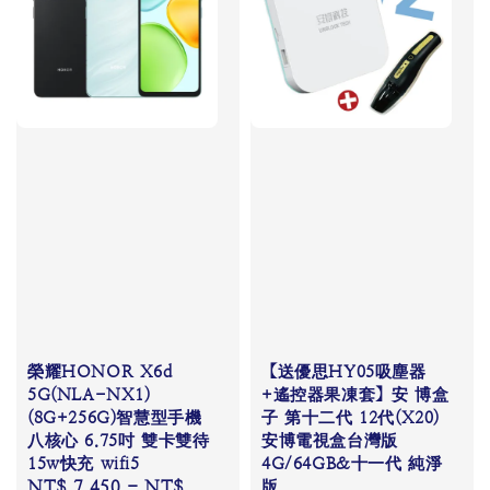
榮耀HONOR X6d
【送優思HY05吸塵器
5G(NLA-NX1)
+遙控器果凍套】安 博盒
(8G+256G)智慧型手機
子 第十二代 12代(X20)
八核心 6.75吋 雙卡雙待
安博電視盒台灣版
15w快充 wifi5
4G/64GB&十一代 純淨
Regular
NT$ 7,450
-
NT$
版