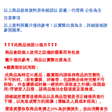
以上商品規格資料若有錯誤以
原廠
代理商
公告為主
/
注意事項
以上資料與圖片僅供參考！以實際出貨為主，詳細規格請
參照蘋果。
❢❢❢
此商品保固
個月
❢❢❢
12
商品會因個人使用之設備的螢幕而有色差
圖片僅供參考，商品以實際出貨為主
鑑賞期非試用期：
●
此商品為特定
產品，鑑賞期內請保持商品的完整性，
3C
不可拆封。
若有膠膜、封條等，也請務必保持完整不可
(
拆除
，外盒膠膜或封條一經拆封
原裝盒之外膜
保固啟
)
(
)/
用
序號登入註冊，該商品無法全額退貨及退換貨。
/
請確認您需要這樣商品以及商品型號是否正確後再進行
下標，以免造成雙方的困擾（運輸及人員成本很高）。
需退貨需收取商品售價之
為折價損失，並由消費者先
30%