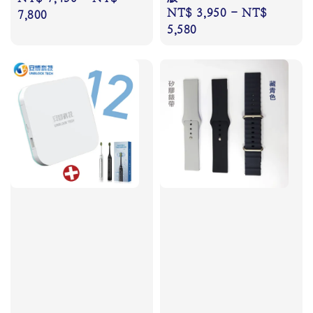
Regular
NT$ 3,950
-
NT$
price
7,800
price
5,580