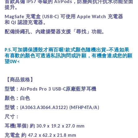
首款具備
等級的
，防塵與抗汗抗水功能全面
IP57
AirPods
提升。
充電盒
可使用
充電器
MagSafe
(USB-C)
Apple Watch
和
認證充電器。
Qi
配備掛繩孔、內建揚聲器支援「尋找」功能。
可加購保護殼才兩百喔
款式顏色隨機出貨
不過如果
P.S.
!
~
有喜歡的顏色可透過私訊詢問或許願，有機會達成您的願
望
0W<
【商品規格】
型號：
原廠藍芽耳機
AirPods Pro 3 USB-C
顏色：白色
型號：
(A3063.A3064.A3122) (MFHP4TA/A)
尺寸：
耳機
單個
約
(
)
30.9 x 19.2 x 27.0 mm
充電盒
約
47.2 x 62.2 x 21.8 mm