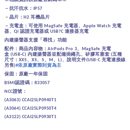
－抗汗抗水：
IP57
－晶片：
耳機晶片
H2
－充電盒：可使用
充電器、
充電
MagSafe
Apple Watch
器、
認證充電器或
連接器充電
Qi
USB?C
內建揚聲器支援「尋找」功能
配件：商品內容物：
、
充電
AirPods Pro 3
MagSafe
盒
內建揚聲器並配備掛繩孔、矽膠耳塞套
五種
(USB‑C)
(
尺寸：
、
、
、
、
、說明文件
充電連接線
XXS
XS
S
M
L)
(USB-C
另售
依原廠實際到貨為主
)
#
保固：原廠一年保固
認證碼：
BSMI
R33057
證號：
NCC
(A3063) CCAI25LP0940T1
(A3064) CCAI25LP0950T4
(A3122) CCAI25LP0930T1