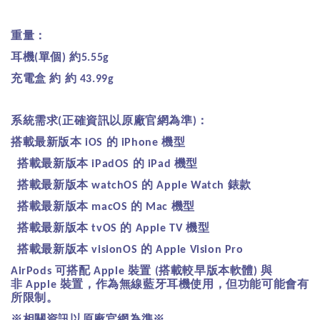
重量：
耳機
單個
約
(
)
5.55g
充電盒
約
約
43.99g
系統需求
正確資訊以原廠官網為準
：
(
)
搭載最新版本
的
機型
iOS
iPhone
搭載最新版本
的
機型
iPadOS
iPad
搭載最新版本
的
錶款
watchOS
Apple Watch
搭載最新版本
的
機型
macOS
Mac
搭載最新版本
的
機型
tvOS
Apple TV
搭載最新版本
的
visionOS
Apple Vision Pro
可搭配
裝置
搭載較早版本軟體
與
AirPods
Apple
(
)
非
裝置，作為無線藍牙耳機使用，但功能可能會有
Apple
所限制。
※相關資訊以原廠官網為準※