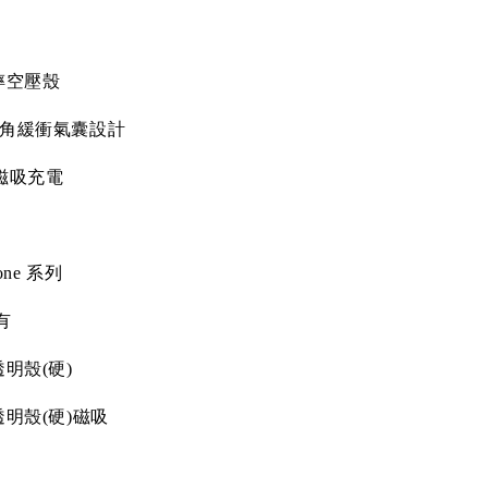
摔空壓殼
角緩衝氣囊設計
磁吸充電
one
系列
有
透明殼
(
硬
)
透明殼
(
硬
)
磁吸