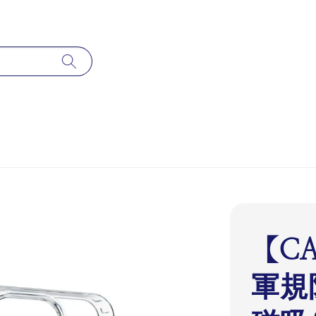
【CA
軍規