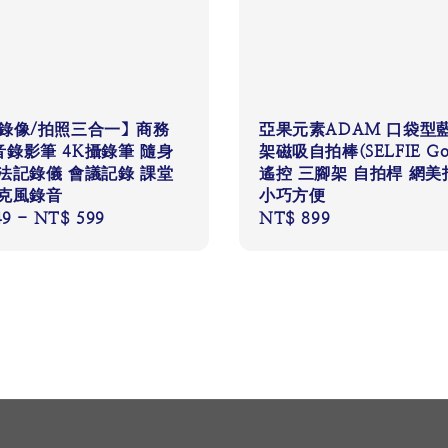
/錄像/拍照三合一】商務
亞果元素ADAM 口袋型
錄影筆 4K攝錄筆 隨身
架磁吸自拍棒(SELFIE G
法記錄儀 會議記錄 課堂
遙控 三腳架 自拍桿 網美
麥克風錄音
小巧方便
49
-
NT$ 599
Regular
NT$ 899
price