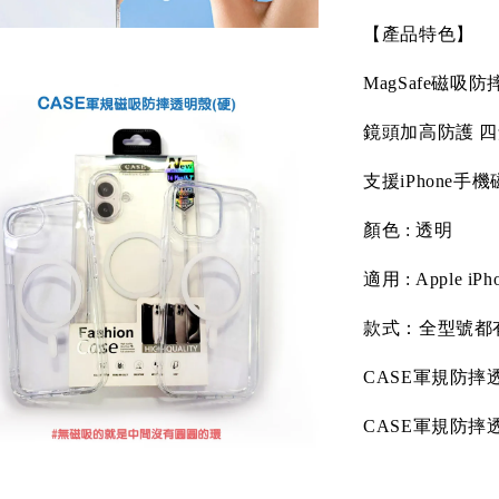
【產品特色】
MagSafe
磁吸防
鏡頭加高防護
四
支援
iPhone
手機
顏色
:
透明
適用
: Apple iPh
款式：全型號都
CASE
軍規防摔
CASE
軍規防摔