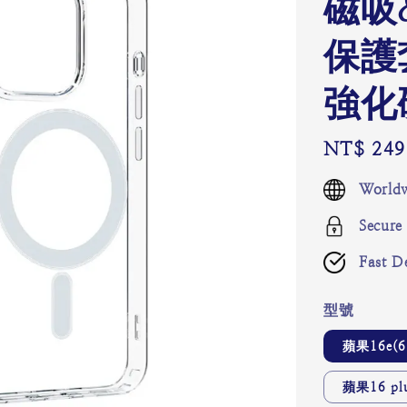
磁吸
保護
強化
Regular
NT$ 249
price
Worldw
Secure
Fast De
型號
蘋果16e(6
蘋果16 plu