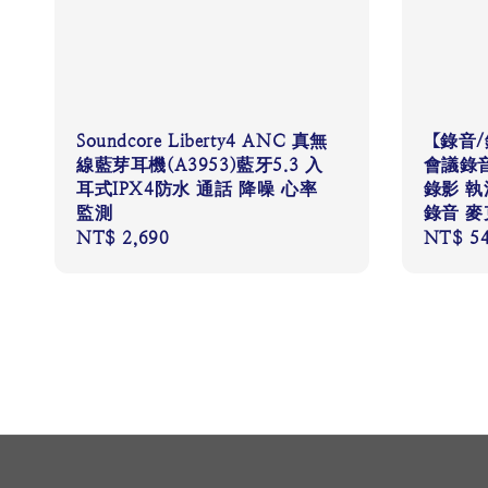
Soundcore Liberty4 ANC 真無
【錄音
線藍芽耳機(A3953)藍牙5.3 入
會議錄音
耳式IPX4防水 通話 降噪 心率
錄影 執
監測
錄音 
Regular
NT$ 2,690
Regular
NT$ 5
price
price